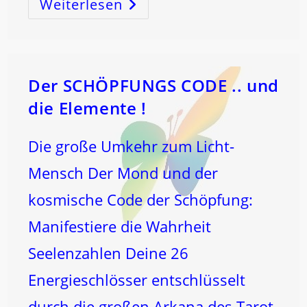
Weiterlesen
KOSMOS
–
DU!!
–
Schwingst
Und
Klingst!
Der SCHÖPFUNGS CODE .. und
die Elemente !
Die große Umkehr zum Licht-
Mensch Der Mond und der
kosmische Code der Schöpfung:
Manifestiere die Wahrheit
Seelenzahlen Deine 26
Energieschlösser entschlüsselt
durch die großen Arkana des Tarot