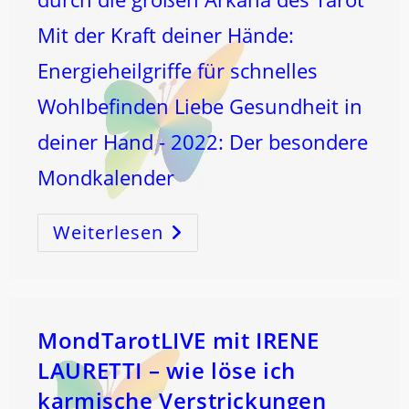
Mit der Kraft deiner Hände:
Energieheilgriffe für schnelles
Wohlbefinden Liebe Gesundheit in
deiner Hand - 2022: Der besondere
Mondkalender
Weiterlesen
Der
SCHÖPFUNGS
CODE
..
Und
Die
Elemente
!
MondTarotLIVE mit IRENE
LAURETTI – wie löse ich
karmische Verstrickungen