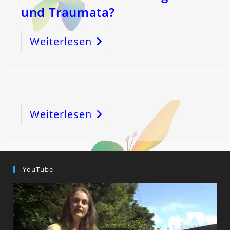
und Traumata?
Weiterlesen
MondTarotLIVE
Mit
IRENE
LAURETTI
–
Wie
Löse
Ich
Karmische
Verstrickungen
Und
Weiterlesen
Traumata?
YouTube