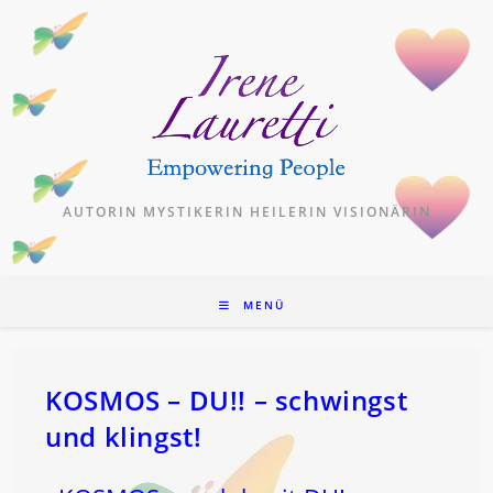
Zum
Inhalt
springen
AUTORIN MYSTIKERIN HEILERIN VISIONÄRIN
MENÜ
KOSMOS – DU!! – schwingst
und klingst!