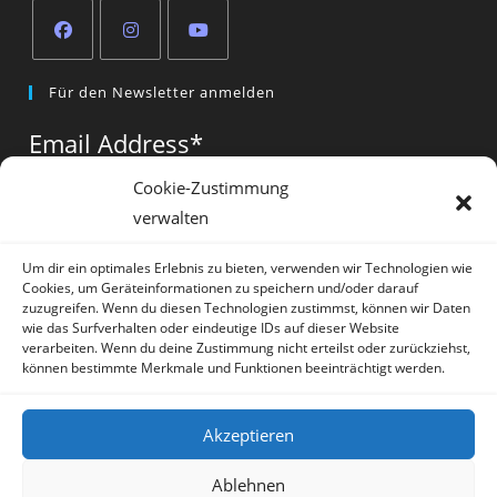
Opens
Opens
Opens
Für den Newsletter anmelden
in
in
in
a
a
a
Email Address
*
new
new
new
tab
tab
tab
Cookie-Zustimmung
verwalten
Vorname
*
Um dir ein optimales Erlebnis zu bieten, verwenden wir Technologien wie
Cookies, um Geräteinformationen zu speichern und/oder darauf
zuzugreifen. Wenn du diesen Technologien zustimmst, können wir Daten
wie das Surfverhalten oder eindeutige IDs auf dieser Website
verarbeiten. Wenn du deine Zustimmung nicht erteilst oder zurückziehst,
können bestimmte Merkmale und Funktionen beeinträchtigt werden.
* = required field
Akzeptieren
Ablehnen