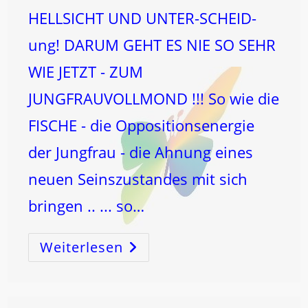
HELLSICHT UND UNTER-SCHEID-
ung! DARUM GEHT ES NIE SO SEHR
WIE JETZT - ZUM
JUNGFRAUVOLLMOND !!! So wie die
FISCHE - die Oppositionsenergie
der Jungfrau - die Ahnung eines
neuen Seinszustandes mit sich
bringen .. ... so…
Weiterlesen
VOLLMOND
In
Der
JUNGFRAU!