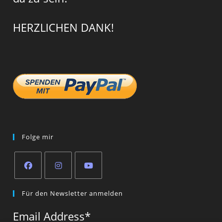
HERZLICHEN DANK!
Folge mir
Opens
Opens
Opens
Für den Newsletter anmelden
in
in
in
a
a
a
Email Address
*
new
new
new