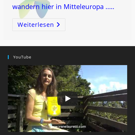
wandern hier in Mitteleuropa ..…
Weiterlesen
Weihnachten
In
Der
JUNGFRAU
YouTube