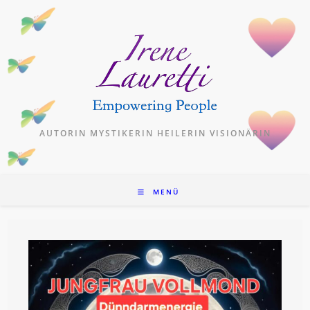
Zum
Inhalt
springen
AUTORIN MYSTIKERIN HEILERIN VISIONÄRIN
MENÜ