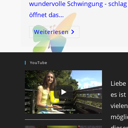
wundervolle Schwingung - schlag
öffnet das…
Weiterlesen
Krebs
Vollmond
YouTube
Liebe
es ist
viele
mögli
diese