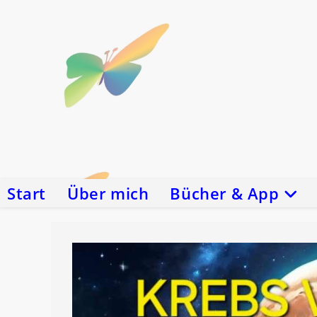
Zum
Inhalt
springen
Start
Über mich
Bücher & App