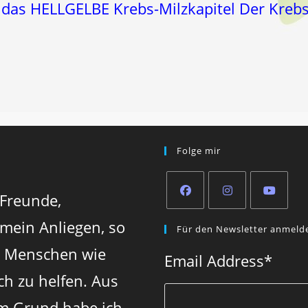
 das HELLGELBE Krebs-Milzkapitel Der Kreb
Folge mir
 Freunde,
Opens
Opens
Opens
 mein Anliegen, so
Für den Newsletter anmeld
in
in
in
n Menschen wie
a
a
a
Email Address
*
new
new
new
ch zu helfen. Aus
tab
tab
tab
m Grund habe ich