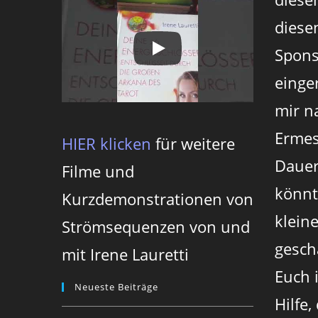
diesen
Spons
einger
mir n
Ermes
HIER klicken
für weitere
Dauer
Filme und
könnt
Kurzdemonstrationen von
klein
Strömsequenzen von und
gesch
mit Irene Lauretti
Euch 
Neueste Beiträge
Hilfe,