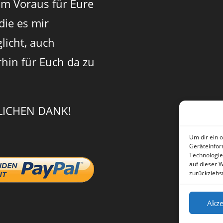
im Voraus für Eure
 die es mir
licht, auch
rhin für Euch da zu
LICHEN DANK!
Um dir ein 
Geräteinfor
Technologie
auf dieser 
zurückziehs
Akze