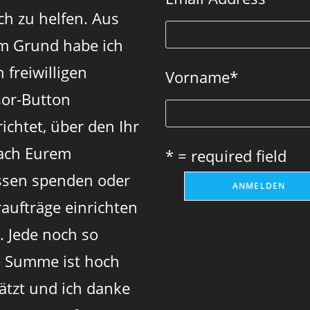
new
new
new
ch zu helfen. Aus
tab
tab
tab
m Grund habe ich
 freiwilligen
Vorname
*
or-Button
ichtet, über den Ihr
ach Eurem
* = required field
sen spenden oder
aufträge einrichten
. Jede noch so
e Summe ist hoch
ätzt und ich danke