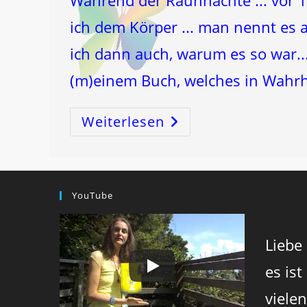
Während der Rauhnächte ... vor 
ich dem Körper ... man nennt es 
ich dann auch, warum es so war... 
(m)einem Buch, welches in Wahrh
Weiterlesen
Als
Ich
Vor
Das
Himmelstor
Schwebte
–
An
YouTube
Den
Rauhnächten
2011
/12
Liebe
es ist
viele