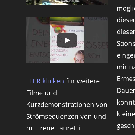
mögli
diese
diesen
Spons
einger
mir n
Ermes
HIER klicken
für weitere
Dauer
Filme und
könnt
Kurzdemonstrationen von
klein
Strömsequenzen von und
gesch
mit Irene Lauretti