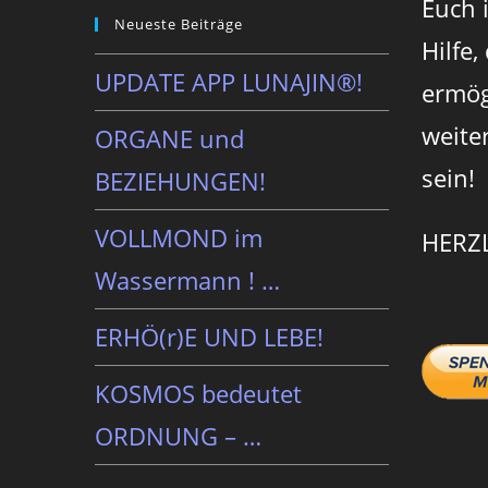
Euch 
Neueste Beiträge
Hilfe,
UPDATE APP LUNAJIN®!
ermög
weite
ORGANE und
sein!
BEZIEHUNGEN!
VOLLMOND im
HERZ
Wassermann ! …
ERHÖ(r)E UND LEBE!
KOSMOS bedeutet
ORDNUNG – …