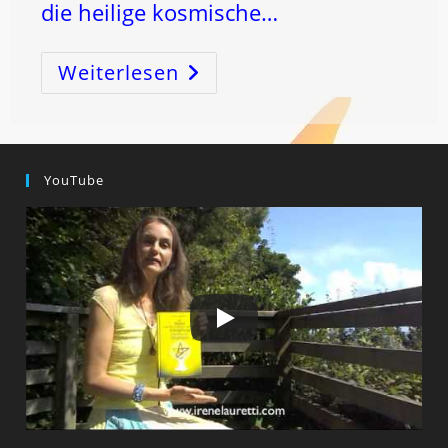
die heilige kosmische…
Weiterlesen
HEILIGE
Chymische
HOCHZEIT
–
Der
Stromübernahmebereich
Von
SCHÜTZE
YouTube
–
Zu
STEINBOCK
…