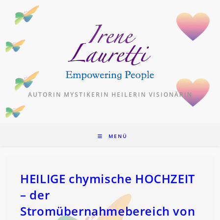
Zum
Inhalt
springen
AUTORIN MYSTIKERIN HEILERIN VISIONÄRIN
MENÜ
HEILIGE chymische HOCHZEIT
– der
Stromübernahmebereich von