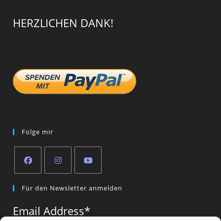
HERZLICHEN DANK!
Folge mir
Opens
Opens
Opens
Für den Newsletter anmelden
in
in
in
a
a
a
Email Address
*
new
new
new