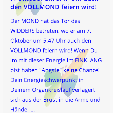
den VOLLMOND feiern wird!
Der MOND hat das Tor des
WIDDERS betreten, wo er am 7.
Oktober um 5.47 Uhr auch den
VOLLMOND feiern wird! Wenn Du
im mit dieser Energie im EINKLANG
bist haben "Ängste" keine Chance!
Dein Energieschwerpunkt in
Deinem Organkreislauf verlagert
sich aus der Brust in die Arme und
Hände -…