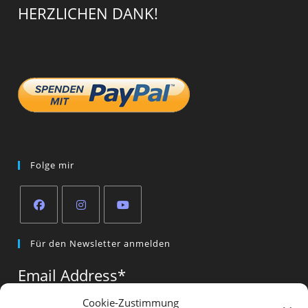
HERZLICHEN DANK!
Folge mir
Opens
Opens
Opens
Für den Newsletter anmelden
in
in
in
a
a
a
Email Address
*
new
new
new
tab
tab
tab
Cookie-Zustimmung