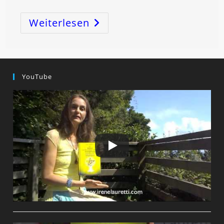
Weiterlesen
Der
MOND
Hat
Das
Tor
Des
WIDDERS
Betreten,
YouTube
Wo
Er
Am
7.
Oktober
Um
5.47
Uhr
Auch
Den
VOLLMOND
Feiern
Wird!