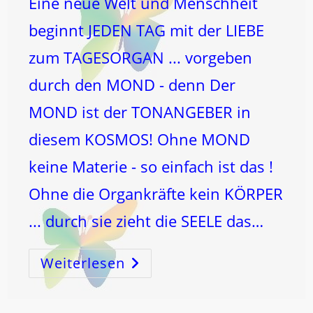
Eine neue Welt und Menschheit
beginnt JEDEN TAG mit der LIEBE
zum TAGESORGAN ... vorgeben
durch den MOND - denn Der
MOND ist der TONANGEBER in
diesem KOSMOS! Ohne MOND
keine Materie - so einfach ist das !
Ohne die Organkräfte kein KÖRPER
... durch sie zieht die SEELE das…
Weiterlesen
LICHT-
Welt
…
Bedeutet
Den
Tag