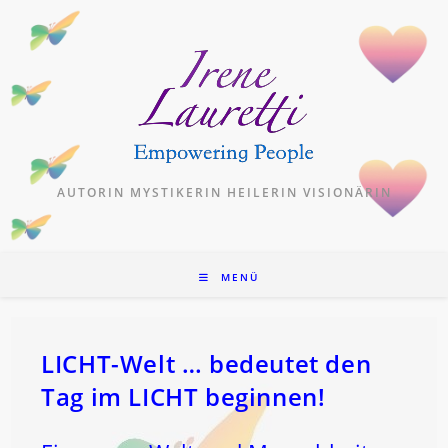
Zum
Inhalt
springen
AUTORIN MYSTIKERIN HEILERIN VISIONÄRIN
MENÜ
LICHT-Welt … bedeutet den
Tag im LICHT beginnen!