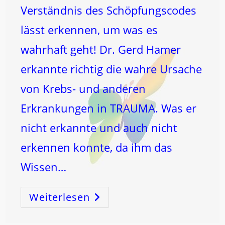
Verständnis des Schöpfungscodes
lässt erkennen, um was es
wahrhaft geht! Dr. Gerd Hamer
erkannte richtig die wahre Ursache
von Krebs- und anderen
Erkrankungen in TRAUMA. Was er
nicht erkannte und auch nicht
erkennen konnte, da ihm das
Wissen…
Weiterlesen
TRAUMA
Verstehen
Und
HEILEN
Durch