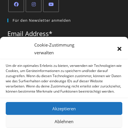
Opens
Opens
Opens
Für den Newsletter anmelden
in
in
in
a
a
a
Email Address
*
new
new
new
tab
tab
tab
Cookie-Zustimmung
verwalten
Vorname
*
Um dir ein optimales Erlebnis zu bieten, verwenden wir Technologien wie
Cookies, um Geräteinformationen zu speichern und/oder darauf
zuzugreifen. Wenn du diesen Technologien zustimmst, können wir Daten
wie das Surfverhalten oder eindeutige IDs auf dieser Website
verarbeiten. Wenn du deine Zustimmung nicht erteilst oder zurückziehst,
können bestimmte Merkmale und Funktionen beeinträchtigt werden.
* = required field
Akzeptieren
Ablehnen