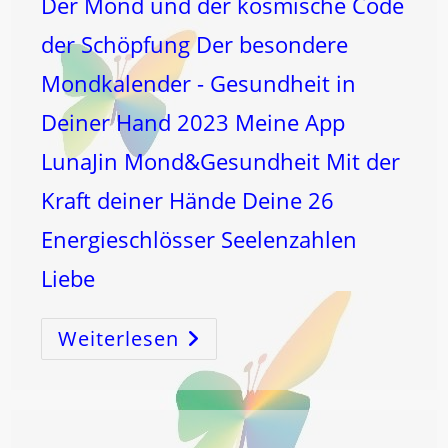
Der Mond und der kosmische Code
der Schöpfung Der besondere
Mondkalender - Gesundheit in
Deiner Hand 2023 Meine App
LunaJin Mond&Gesundheit Mit der
Kraft deiner Hände Deine 26
Energieschlösser Seelenzahlen
Liebe
Weiterlesen
FISCHE-
LEBERenergie
–
GRÜNER
Zacken
Zweite
Sehne!