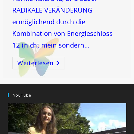
RADIKALE VERÄNDERUNG
ermöglichend durch die
Kombination von Energieschloss
12 (nicht mein sondern…
Weiterlesen
Die
Super-
HARMONISIERUNGSENERGIE
WAAGE-
BLASENSTROM!
YouTube