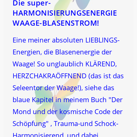
Die super-
HARMONISIERUNGSENERGIE
WAAGE-BLASENSTROM!
Eine meiner absoluten LIEBLINGS-
Energien, die Blasenenergie der
Waage! So unglaublich KLÄREND,
HERZCHAKRAÖFFNEND (das ist das
Seleentor der Waage!), siehe das
blaue Kapitel in meinem Buch "Der
Mond und der kosmische Code der
Schöpfung" , Trauma-und Schock-
Harmonisierend, und dabei