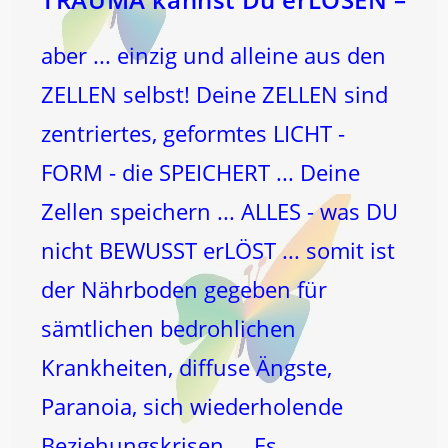
aber ... einzig und alleine aus den
ZELLEN selbst! Deine ZELLEN sind
zentriertes, geformtes LICHT -
FORM - die SPEICHERT ... Deine
Zellen speichern ... ALLES - was DU
nicht BEWUSST erLÖST ... somit ist
der Nährboden gegeben für
sämtlichen bedrohlichen
Krankheiten, diffuse Ängste,
Paranoia, sich wiederholende
Beziehungskrisen ... Es…