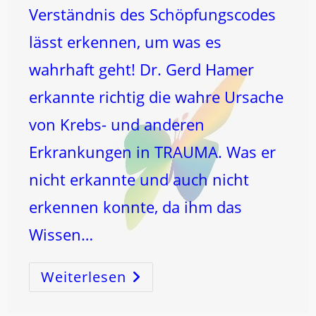
Verständnis des Schöpfungscodes
lässt erkennen, um was es
wahrhaft geht! Dr. Gerd Hamer
erkannte richtig die wahre Ursache
von Krebs- und anderen
Erkrankungen in TRAUMA. Was er
nicht erkannte und auch nicht
erkennen konnte, da ihm das
Wissen…
Weiterlesen
TRAUMA
Verstehen
Und
HEILEN
Durch