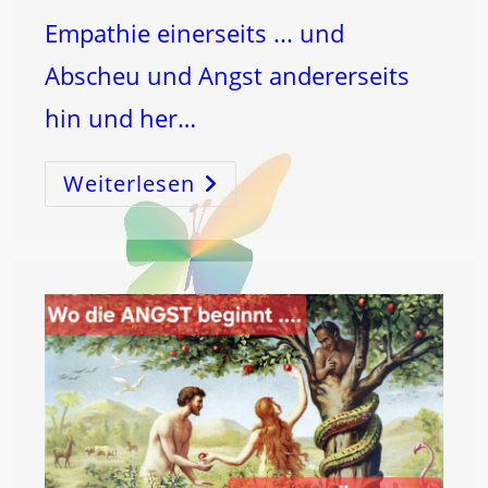
Empathie einerseits ... und
Abscheu und Angst andererseits
hin und her…
Weiterlesen
Geistiges
ERWACHEN
Durch
TRAUMATA
Und
SCHOCKS?