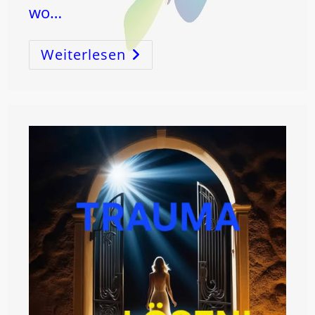
wo…
Weiterlesen
ANGST
–
Die
Krankheit
Der
Welt
!