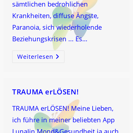
sämtlichen bedrohlichen
Krankheiten, diffuse Ängste,
Paranoia, sich wiederholende
Beziehungskrisen ... Es…
Weiterlesen
TRAUMA
Kannst
Du
ErLÖSEN
–
TRAUMA erLÖSEN!
TRAUMA erLÖSEN! Meine Lieben,
ich führe in meiner beliebten App
LunaJin Mond&Gesundheit ja auch