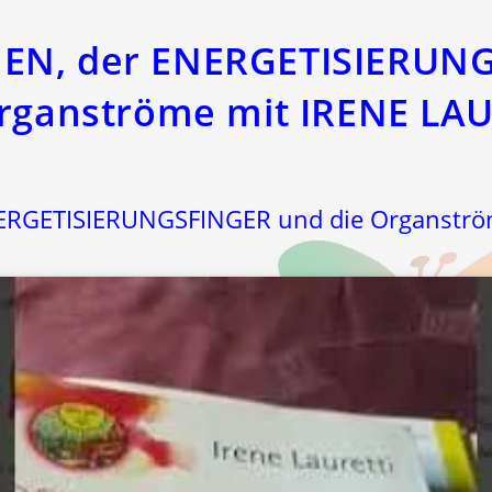
EN, der ENERGETISIERUN
Organströme mit IRENE LAU
ERGETISIERUNGSFINGER und die Organströ