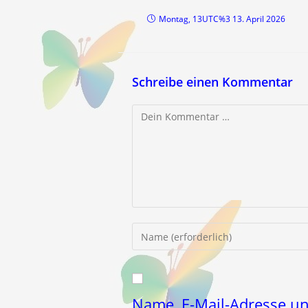
Montag, 13UTC%3 13. April 2026
Schreibe einen Kommentar
Kommentar
Gib
deinen
Namen
oder
Benutzernamen
Name, E-Mail-Adresse u