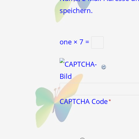
zum
speichern.
Kommentieren
ein
one × 7 =
CAPTCHA Code
*