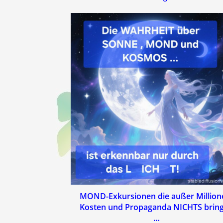
MOND-Exkursionen die außer Million
Kosten und Propaganda NICHTS brin
…