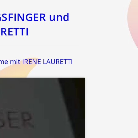
GSFINGER und
RETTI
me mit IRENE LAURETTI