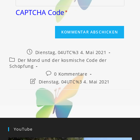
CAPTCHA Code
*
Beitrag
Dienstag, 04UTC%3 4. Mai 2021
veröffentlicht:
Beitrags-
Der Mond und der kosmische Code der
Kategorie:
Schöpfung
Beitrags-
0 Kommentare
Kommentare:
Beitrag
Dienstag, 04UTC%3 4. Mai 2021
zuletzt
geändert
am:
YouTube