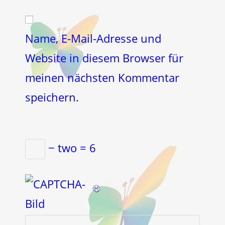
Adresse
Website-
ein
zum
URL
Kommentieren
ein
Name, E-Mail-Adresse und
ein
(optional)
Website in diesem Browser für
meinen nächsten Kommentar
speichern.
− two = 6