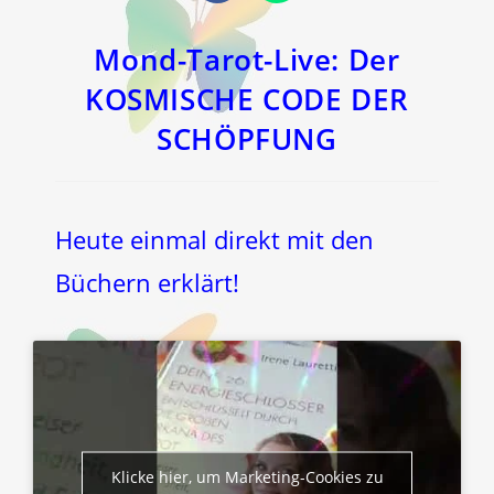
in
in
einem
einem
neuen
neuen
Fenster
Fenster
Mond-Tarot-Live: Der
KOSMISCHE CODE DER
SCHÖPFUNG
Heute einmal direkt mit den
Büchern erklärt!
Klicke hier, um Marketing-Cookies zu