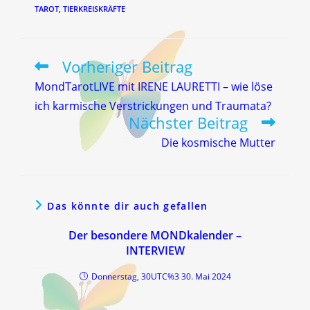
TAROT
,
TIERKREISKRÄFTE
Vorheriger Beitrag
Weitere
Artikel
MondTarotLIVE mit IRENE LAURETTI – wie löse
ansehen
ich karmische Verstrickungen und Traumata?
Nächster Beitrag
Die kosmische Mutter
Das könnte dir auch gefallen
Der besondere MONDkalender –
INTERVIEW
Donnerstag, 30UTC%3 30. Mai 2024