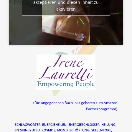
akzeptieren und diesen Inhalt zu
aktivieren
(Die angegebenen Buchlinks gehören zum Amazon
Partnerprogramm)
SCHLAGWÖRTER
:
ENERGIEHEILEN
,
ENERGIESCHLÖSSER
,
HEILUNG
,
JIN SHIN JYUTSU
,
KOSMOS
,
MOND
,
SCHÖPFUNG
,
SEELENTORE
,