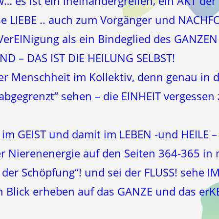
… es ist ein ineinandergreifen, ein AKT der
e LIEBE .. auch zum Vorgänger und NACHFO
erEINigung als ein Bindeglied des GANZEN 
D – DAS IST DIE HEILUNG SELBST!
der Menschheit im Kollektiv, denn genau in 
 abgegrenzt“ sehen – die EINHEIT vergesse
m GEIST und damit im LEBEN -und HEILE – in
er Nierenenergie auf den Seiten 364-365 i
der Schöpfung“! und sei der FLUSS! sehe 
n Blick erheben auf das GANZE und das er