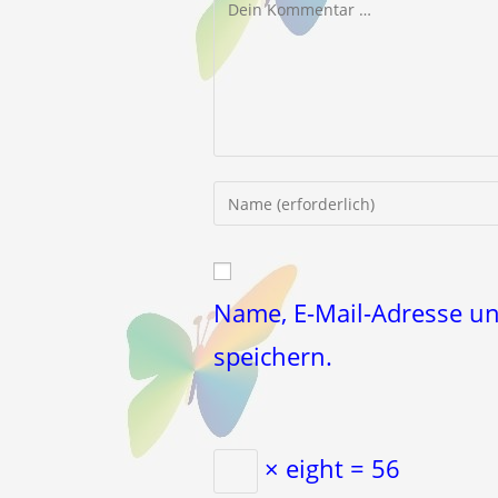
Kommentar
Gib
deinen
Namen
oder
Benutzernamen
Name, E-Mail-Adresse u
zum
speichern.
Kommentieren
ein
× eight = 56