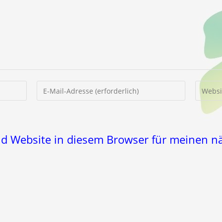
Gib
Gib
deine
deine
E-
Website
Mail-
URL
Adresse
ein
nd Website in diesem Browser für meinen 
zum
(optiona
Kommentieren
ein