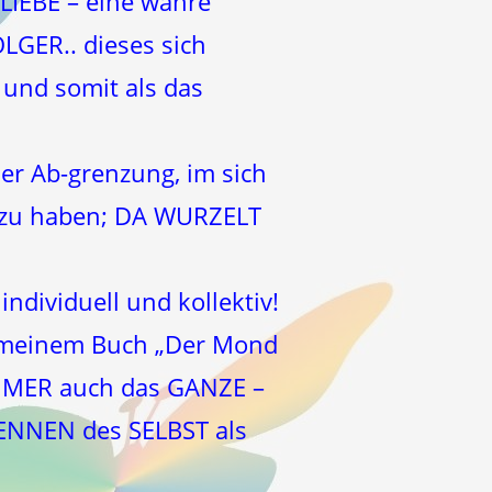
 LIEBE – eine wahre
LGER.. dieses sich
und somit als das
der Ab-grenzung, im sich
n zu haben; DA WURZELT
dividuell und kollektiv!
n meinem Buch „Der Mond
IMMER auch das GANZE –
KENNEN des SELBST als