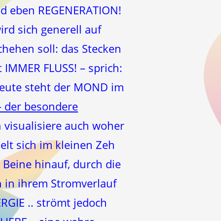
nd eben REGENERATION!
rd sich generell auf
chehen soll: das Stecken
t IMMER FLUSS! – sprich:
heute steht der MOND im
– der besondere
 visualisiere auch woher
elt sich im kleinen Zeh
Beine hinauf, durch die
 in ihrem Stromverlauf
GIE .. strömt jedoch