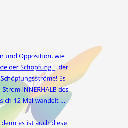
an und Opposition, wie
de der Schöpfung“
, der
2 Schöpfungsströme! Es
en Strom INNERHALB des
 sich 12 Mal wandelt …
 denn es ist auch diese