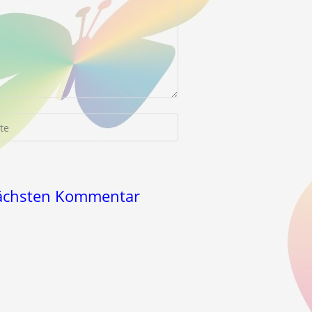
-
nächsten Kommentar
l)