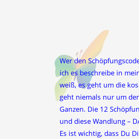
Wer den Schöpfungscode 
ich es beschreibe in m
weiß, es geht um die ko
geht niemals nur um de
Ganzen. Die 12 Schöpfun
und diese Wandlung – DA
Es ist wichtig, dass Du 