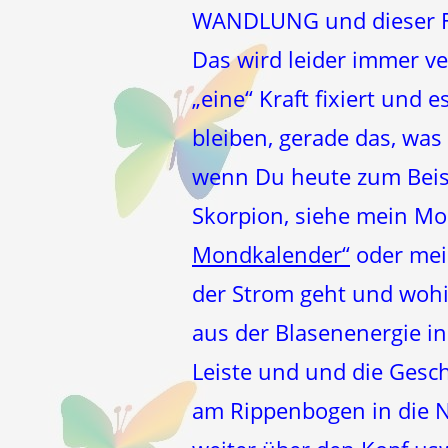
WANDLUNG und dieser F
Das wird leider immer ve
„eine“ Kraft fixiert und
bleiben, gerade das, was
wenn Du heute zum Beisp
Skorpion, siehe mein M
Mondkalender“
oder me
der Strom geht und wohin
aus der Blasenenergie in
Leiste und und die Gesc
am Rippenbogen in die 