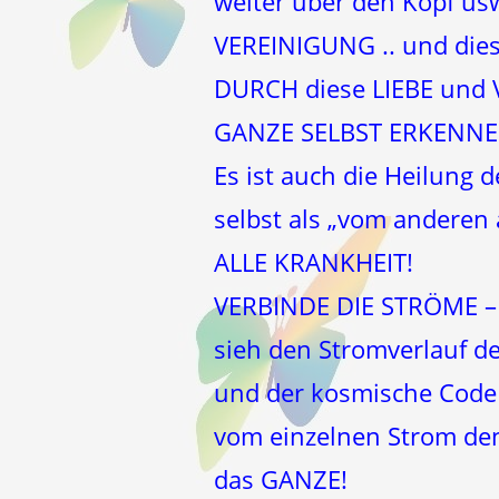
weiter über den Kopf usw
VEREINIGUNG .. und dies
DURCH diese LIEBE und V
GANZE SELBST ERKENNEN
Es ist auch die Heilung 
selbst als „vom anderen
ALLE KRANKHEIT!
VERBINDE DIE STRÖME – i
sieh den Stromverlauf d
und der kosmische Code 
vom einzelnen Strom de
das GANZE!