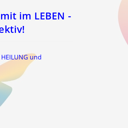
mit im LEBEN -
ektiv!
r HEILUNG und