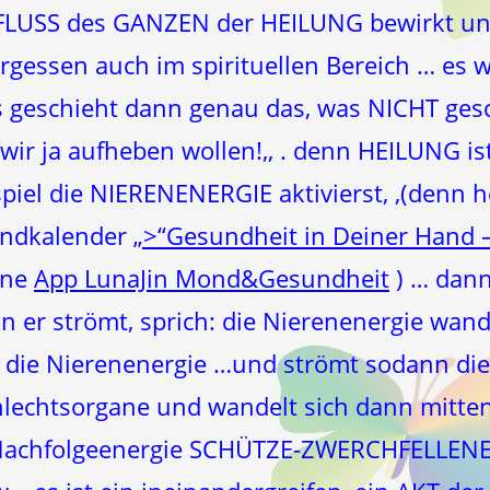
LUSS des GANZEN der HEILUNG bewirkt u
rgessen auch im spirituellen Bereich … es wi
 es geschieht dann genau das, was NICHT ges
 wir ja aufheben wollen!,, . denn HEILUNG is
iel die NIERENENERGIE aktivierst, ,(denn 
ondkalender
„>“Gesundheit in Deiner Hand 
ine
App LunaJin Mond&Gesundheit
) … dann
 er strömt, sprich: die Nierenenergie wand
 die Nierenenergie …und strömt sodann die 
hlechtsorgane und wandelt sich dann mitten
Nachfolgeenergie SCHÜTZE-ZWERCHFELLENER