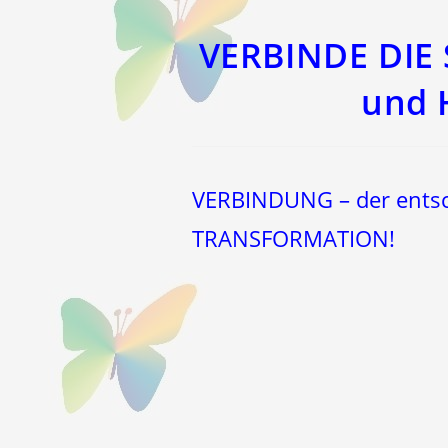
einem
einem
neuen
neuen
Fenster
Fenster
VERBINDE DIE 
und H
VERBINDUNG – der entsc
TRANSFORMATION!