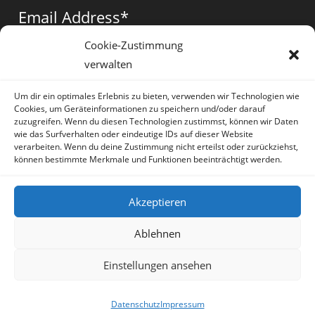
a
a
a
Email Address
*
new
new
new
tab
tab
tab
Cookie-Zustimmung
verwalten
Vorname
*
Um dir ein optimales Erlebnis zu bieten, verwenden wir Technologien wie
Cookies, um Geräteinformationen zu speichern und/oder darauf
zuzugreifen. Wenn du diesen Technologien zustimmst, können wir Daten
wie das Surfverhalten oder eindeutige IDs auf dieser Website
verarbeiten. Wenn du deine Zustimmung nicht erteilst oder zurückziehst,
können bestimmte Merkmale und Funktionen beeinträchtigt werden.
* = required field
Akzeptieren
Ablehnen
Einstellungen ansehen
Artikel
Datenschutz
Impressum
Sprache:
Deutsch
Datenschutz
Impressum
Copyright Irene Lauretti - OceanWP Theme by OceanWP