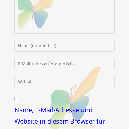
Gib
deinen
Namen
Gib
oder
deine
Benutzernamen
E-
Gib
zum
Mail-
deine
Kommentieren
Adresse
Website-
ein
zum
URL
Kommentieren
ein
Name, E-Mail-Adresse und
ein
(optional)
Website in diesem Browser für