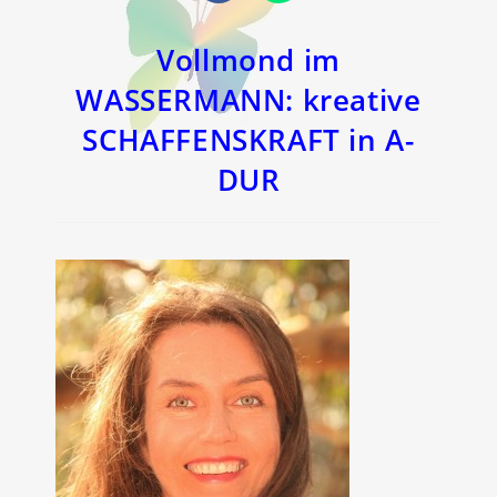
in
in
einem
einem
neuen
neuen
Fenster
Fenster
Vollmond im
WASSERMANN: kreative
SCHAFFENSKRAFT in A-
DUR