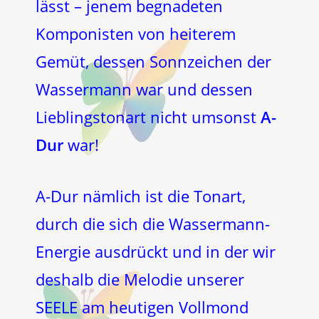
lässt – jenem begnadeten
Komponisten von heiterem
Gemüt, dessen Sonnzeichen der
Wassermann war und dessen
Lieblingstonart nicht umsonst
A-
Dur
war!
A-Dur nämlich ist die Tonart,
durch die sich die Wassermann-
Energie ausdrückt und in der wir
deshalb die Melodie unserer
SEELE am heutigen Vollmond