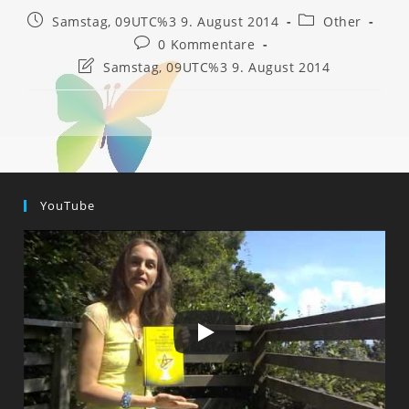
Beitrag
Beitrags-
Samstag, 09UTC%3 9. August 2014
Other
veröffentlicht:
Kategorie:
Beitrags-
0 Kommentare
Kommentare:
Beitrag
Samstag, 09UTC%3 9. August 2014
zuletzt
geändert
am:
YouTube