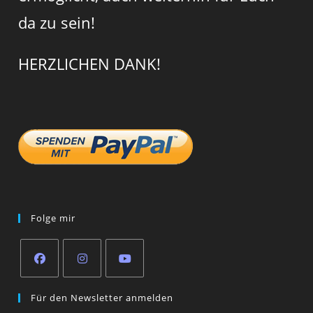
da zu sein!
HERZLICHEN DANK!
Folge mir
Opens
Opens
Opens
Für den Newsletter anmelden
in
in
in