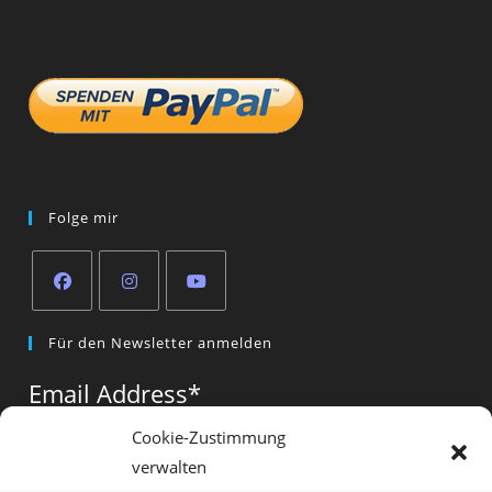
Folge mir
Opens
Opens
Opens
Für den Newsletter anmelden
in
in
in
a
a
a
Email Address
*
new
new
new
tab
tab
tab
Cookie-Zustimmung
verwalten