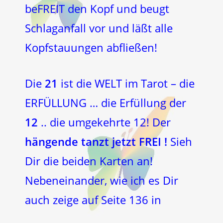
beFREIT den Kopf und beugt
Schlaganfall vor und läßt alle
Kopfstauungen abfließen!
Die
21
ist die WELT im Tarot – die
ERFÜLLUNG … die Erfüllung der
12
.. die umgekehrte 12! Der
hängende tanzt jetzt FREI !
Sieh
Dir die beiden Karten an!
Nebeneinander, wie ich es Dir
auch zeige auf Seite 136 in