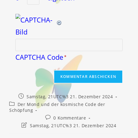
CAPTCHA Code
*
Beitrag
Samstag, 21UTC%3 21. Dezember 2024
veröffentlicht:
Beitrags-
Der Mond und der kosmische Code der
Kategorie:
Schöpfung
Beitrags-
0 Kommentare
Kommentare:
Beitrag
Samstag, 21UTC%3 21. Dezember 2024
zuletzt
geändert