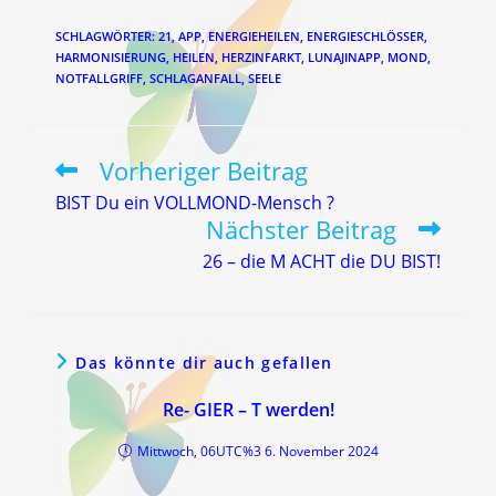
SCHLAGWÖRTER
:
21
,
APP
,
ENERGIEHEILEN
,
ENERGIESCHLÖSSER
,
HARMONISIERUNG
,
HEILEN
,
HERZINFARKT
,
LUNAJINAPP
,
MOND
,
NOTFALLGRIFF
,
SCHLAGANFALL
,
SEELE
Vorheriger Beitrag
Weitere
Artikel
BIST Du ein VOLLMOND-Mensch ?
ansehen
Nächster Beitrag
26 – die M ACHT die DU BIST!
Das könnte dir auch gefallen
Re- GIER – T werden!
Mittwoch, 06UTC%3 6. November 2024