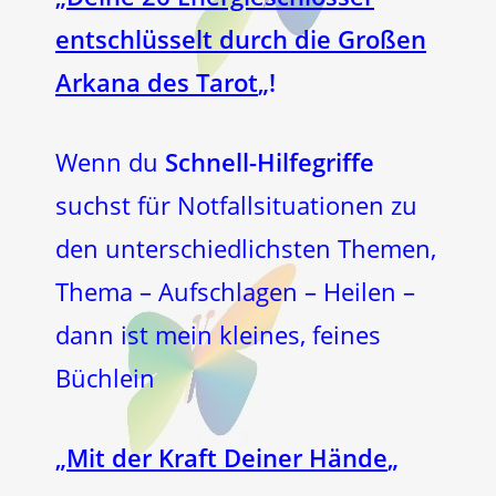
entschlüsselt durch die Großen
Arkana des Tarot
„!
Wenn du
Schnell-Hilfegriffe
suchst für Notfallsituationen zu
den unterschiedlichsten Themen,
Thema – Aufschlagen – Heilen –
dann ist mein kleines, feines
Büchlein
„
Mit der Kraft Deiner Hände
„