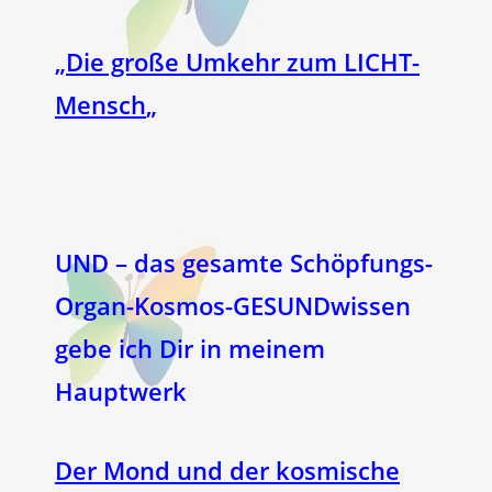
„
Die große Umkehr zum LICHT-
Mensch
„
UND – das gesamte Schöpfungs-
Organ-Kosmos-GESUNDwissen
gebe ich Dir in meinem
Hauptwerk
Der Mond und der kosmische