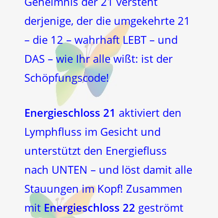
Geheimnis der 21 versteht
derjenige, der die umgekehrte 21
– die 12 – wahrhaft LEBT – und
DAS – wie Ihr alle wißt: ist der
Schöpfungscode!
Energieschloss 21
aktiviert den
Lymphfluss im Gesicht und
unterstützt den Energiefluss
nach UNTEN – und löst damit alle
Stauungen im Kopf! Zusammen
mit
Energieschloss 22
geströmt