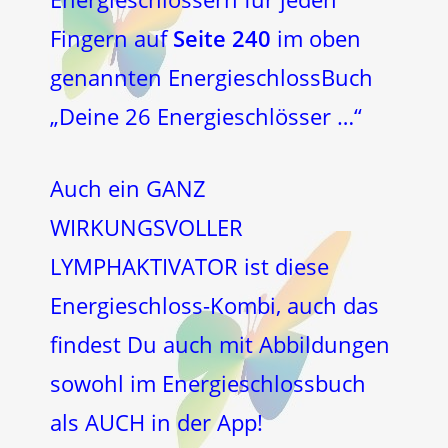
Fingern auf
Seite 240
im oben
genannten EnergieschlossBuch
„Deine 26 Energieschlösser …“
Auch ein GANZ
WIRKUNGSVOLLER
LYMPHAKTIVATOR ist diese
Energieschloss-Kombi, auch das
findest Du auch mit Abbildungen
sowohl im Energieschlossbuch
als AUCH in der App!