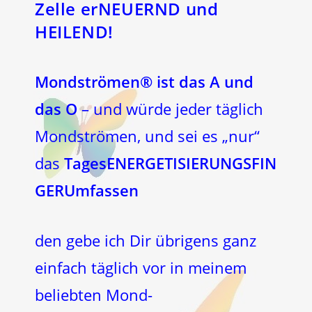
Zelle erNEUERND und
HEILEND!
Mondströmen® ist das A und
das O
– und würde jeder täglich
Mondströmen, und sei es „nur“
das
TagesENERGETISIERUNGSFIN
GERUmfassen
den gebe ich Dir übrigens ganz
einfach täglich vor in meinem
beliebten Mond-