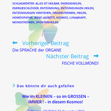
SCHLAGWÖRTER
:
ALLES IST HEILBAR
,
ENERGIEHEILEN
,
ENERGIESCHLÖSSER
,
ENTZÜNDUNG
,
ENTZÜNDUNGEN HEILEN
,
ENTZÜNDUNGEN VERSTEHEN
,
FINGERSTRÖMEN
,
HEILEN
,
HOMÖOPATHIE
,
IRENE LAURETTI
,
KOSMOS
,
LUNAJINAPP
,
MONDSTRÖMEN
,
SPONTANHEILEN
Vorheriger Beitrag
Weitere
Artikel
Die SPRACHE der ORGANE
ansehen
Nächster Beitrag
FISCHE VOLLMOND!
Das könnte dir auch gefallen
Wie im KLEINEN – so im GROSSEN –
IMMER ! – in diesem Kosmos!