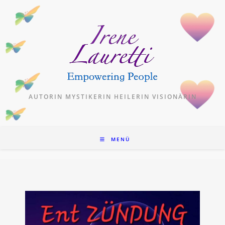
Zum
Inhalt
springen
AUTORIN MYSTIKERIN HEILERIN VISIONÄRIN
MENÜ