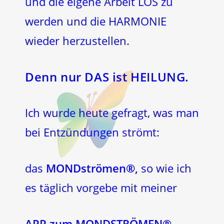
und die eigene Arbeit LOS zu
werden und die HARMONIE
wieder herzustellen.
Denn nur DAS ist HEILUNG.
Ich wurde heute gefragt, was man
bei Entzündungen strömt:
das
MONDströmen®,
so wie ich
es täglich vorgebe mit meiner
APP zum MONDSTRÖMEN®