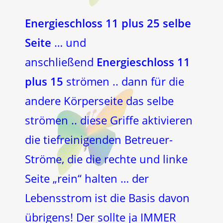
Energieschloss 11 plus 25 selbe
Seite
… und
anschließend
Energieschloss 11
plus 15
strömen .. dann für die
andere Körperseite das selbe
strömen .. diese Griffe aktivieren
die tiefreinigenden Betreuer-
Ströme, die die rechte und linke
Seite „rein“ halten … der
Lebensstrom ist die Basis davon
übrigens! Der sollte ja IMMER