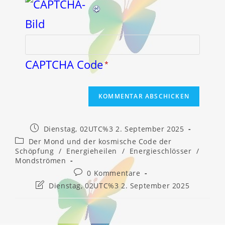
CAPTCHA Code
*
Beitrag
Dienstag, 02UTC%3 2. September 2025
veröffentlicht:
Beitrags-
Der Mond und der kosmische Code der
Kategorie:
Schöpfung
/
Energieheilen
/
Energieschlösser
/
Mondströmen
Beitrags-
0 Kommentare
Kommentare:
Beitrag
Dienstag, 02UTC%3 2. September 2025
zuletzt
geändert
am: