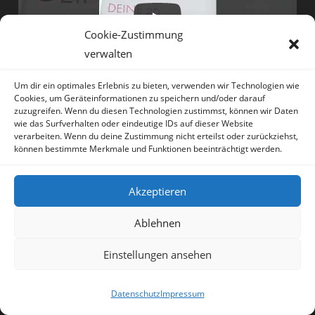
Cookie-Zustimmung
verwalten
Um dir ein optimales Erlebnis zu bieten, verwenden wir Technologien wie
Cookies, um Geräteinformationen zu speichern und/oder darauf
zuzugreifen. Wenn du diesen Technologien zustimmst, können wir Daten
wie das Surfverhalten oder eindeutige IDs auf dieser Website
HIER klicken
für weitere Filme und
verarbeiten. Wenn du deine Zustimmung nicht erteilst oder zurückziehst,
können bestimmte Merkmale und Funktionen beeinträchtigt werden.
Kurzdemonstrationen von
Strömsequenzen von und mit Irene
Akzeptieren
Lauretti
Ablehnen
Neueste Beiträge
Einstellungen ansehen
UPDATE APP LUNAJIN®!
Datenschutz
Impressum