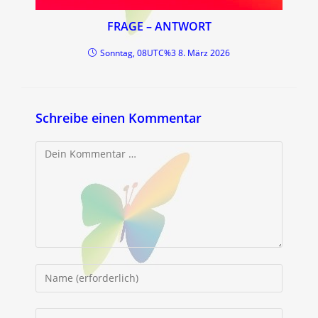
FRAGE – ANTWORT
Sonntag, 08UTC%3 8. März 2026
Schreibe einen Kommentar
Kommentar
Gib
deinen
Namen
Gib