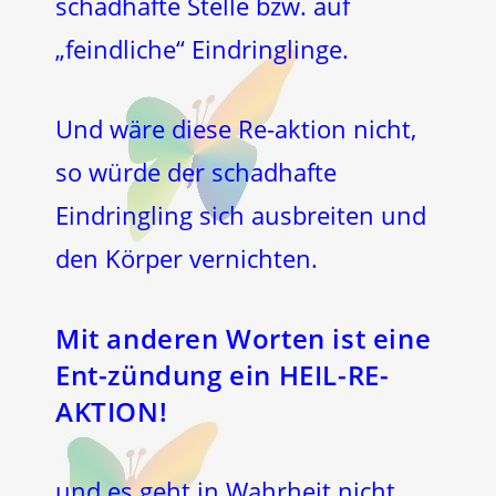
schadhafte Stelle bzw. auf
„feindliche“ Eindringlinge.
Und wäre diese Re-aktion nicht,
so würde der schadhafte
Eindringling sich ausbreiten und
den Körper vernichten.
Mit anderen Worten ist eine
Ent-zündung ein HEIL-RE-
AKTION!
und es geht in Wahrheit nicht