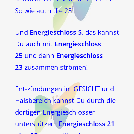
So wie auch die 23!
Und
Energieschloss 5
, das kannst
Du auch mit
Energieschloss
25
und dann
Energieschloss
23
zusammen strömen!
Ent-zündungen im GESICHT und
Halsbereich kannst Du durch die
dortigen Energieschlösser
unterstützen:
Energieschloss 21