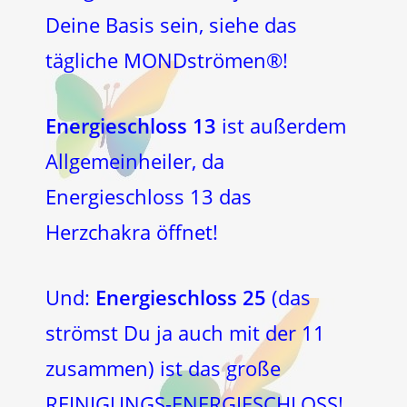
Deine Basis sein, siehe das
tägliche MONDströmen®!
Energieschloss 13
ist außerdem
Allgemeinheiler, da
Energieschloss 13 das
Herzchakra öffnet!
Und:
Energieschloss 25
(das
strömst Du ja auch mit der 11
zusammen) ist das große
REINIGUNGS-ENERGIESCHLOSS!