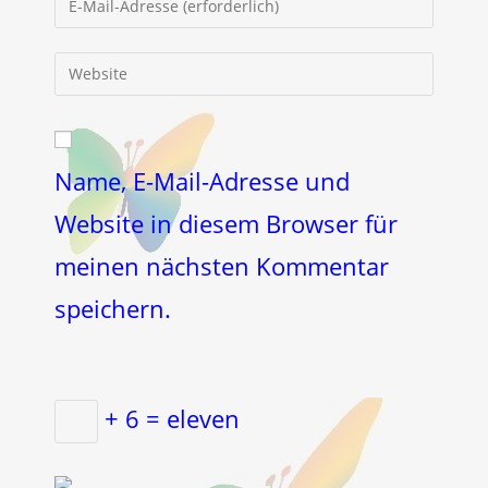
oder
deine
Benutzernamen
E-
Gib
zum
Mail-
deine
Kommentieren
Adresse
Website-
ein
zum
URL
Kommentieren
ein
Name, E-Mail-Adresse und
ein
(optional)
Website in diesem Browser für
meinen nächsten Kommentar
speichern.
+ 6 = eleven