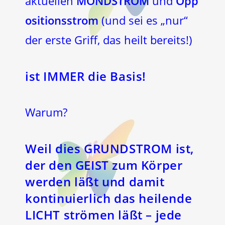
aktuellen
MONDSTROM
und
Opp
ositionsstrom
(und sei es „nur“
der erste Griff, das heilt bereits!)
ist IMMER die Basis!
Warum?
Weil dies GRUNDSTROM ist,
der den GEIST zum Körper
werden läßt und damit
kontinuierlich das heilende
LICHT strömen läßt – jede