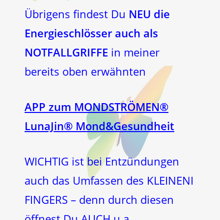
Übrigens findest Du
NEU die
Energieschlösser auch als
NOTFALLGRIFFE
in meiner
bereits oben erwähnten
APP zum MONDSTRÖMEN®
LunaJin® Mond&Gesundheit
WICHTIG ist bei Entzündungen
auch das Umfassen des KLEINENI
FINGERS – denn durch diesen
öffnest Du AUCH u.a.