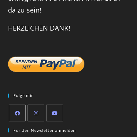
da zu sein!
HERZLICHEN DANK!
Folge mir
Opens
Opens
Opens
Für den Newsletter anmelden
in
in
in