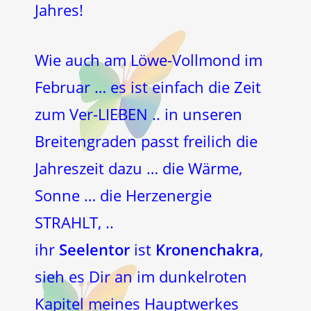
Jahres!
Wie auch am Löwe-Vollmond im
Februar … es ist einfach die Zeit
zum Ver-LIEBEN .. in unseren
Breitengraden passt freilich die
Jahreszeit dazu … die Wärme,
Sonne … die Herzenergie
STRAHLT, ..
ihr
Seelentor
ist
Kronenchakra
,
sieh es Dir an im dunkelroten
Kapitel meines Hauptwerkes