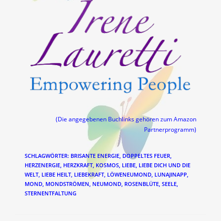
(Die angegebenen Buchlinks gehören zum Amazon
Partnerprogramm)
SCHLAGWÖRTER
:
BRISANTE ENERGIE
,
DOPPELTES FEUER
,
HERZENERGIE
,
HERZKRAFT
,
KOSMOS
,
LIEBE
,
LIEBE DICH UND DIE
WELT
,
LIEBE HEILT
,
LIEBEKRAFT
,
LÖWENEUMOND
,
LUNAJINAPP
,
MOND
,
MONDSTRÖMEN
,
NEUMOND
,
ROSENBLÜTE
,
SEELE
,
STERNENTFALTUNG