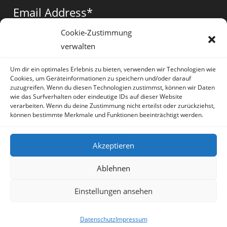
a
a
a
Email Address
*
new
new
new
tab
tab
tab
Cookie-Zustimmung
verwalten
Vorname
*
Um dir ein optimales Erlebnis zu bieten, verwenden wir Technologien wie
Cookies, um Geräteinformationen zu speichern und/oder darauf
zuzugreifen. Wenn du diesen Technologien zustimmst, können wir Daten
wie das Surfverhalten oder eindeutige IDs auf dieser Website
verarbeiten. Wenn du deine Zustimmung nicht erteilst oder zurückziehst,
können bestimmte Merkmale und Funktionen beeinträchtigt werden.
* = required field
Akzeptieren
Ablehnen
Einstellungen ansehen
Artikel
Datenschutz
Impressum
Sprache:
Deutsch
Datenschutz
Impressum
Copyright Irene Lauretti - OceanWP Theme by OceanWP