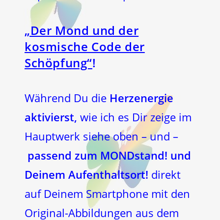
„Der Mond und der
kosmische Code der
Schöpfung“
!
Während Du die
Herzenergie
aktivierst,
wie ich es Dir zeige im
Hauptwerk siehe oben – und –
passend zum MONDstand! und
Deinem Aufenthaltsort!
direkt
auf Deinem Smartphone mit den
Original-Abbildungen aus dem