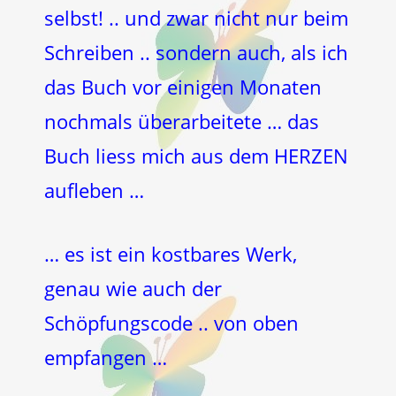
selbst! .. und zwar nicht nur beim
Schreiben .. sondern auch, als ich
das Buch vor einigen Monaten
nochmals überarbeitete … das
Buch liess mich aus dem HERZEN
aufleben …
… es ist ein kostbares Werk,
genau wie auch der
Schöpfungscode .. von oben
empfangen …