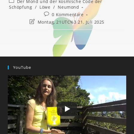
Beitrags-
Der Mond und der kosmische Code der
Kategorie:
Schöpfung
/
Löwe
/
Neumond
Beitrags-
0 Kommentare
Kommentare:
Beitrag
Montag, 21UTC%3 21. Juli 2025
zuletzt
geändert
am:
YouTube