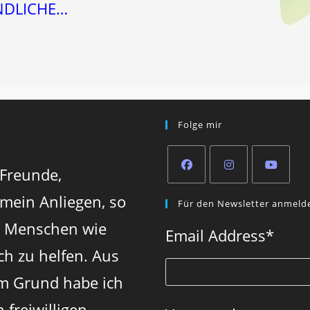
NDLICHE…
Folge mir
 Freunde,
Opens
Opens
Opens
 mein Anliegen, so
Für den Newsletter anmeld
in
in
in
n Menschen wie
a
a
a
Email Address
*
new
new
new
ch zu helfen. Aus
tab
tab
tab
m Grund habe ich
 freiwilligen