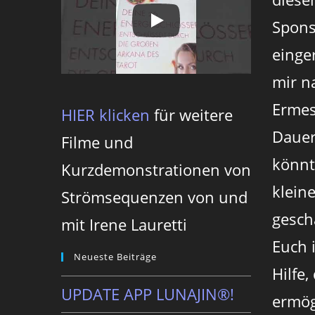
Spons
einger
mir n
Ermes
HIER klicken
für weitere
Dauer
Filme und
könnt
Kurzdemonstrationen von
klein
Strömsequenzen von und
gesch
mit Irene Lauretti
Euch 
Neueste Beiträge
Hilfe,
UPDATE APP LUNAJIN®!
ermög