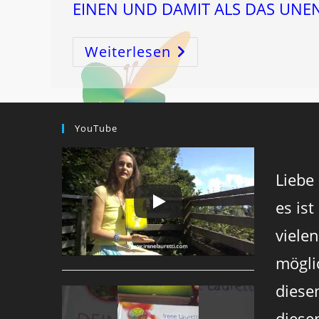
EINEN UND DAMIT ALS DAS UNE
Weiterlesen
4:
GABEL,
GRÄBT
DINGE
AUS
UM
SIE
IN
YouTube
ORDNUNG
ZU
BRINGEN!
Liebe
es ist
viele
mögli
diese
diesen