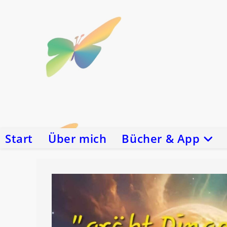
Zum
Inhalt
springen
Start
Über mich
Bücher & App