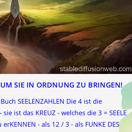
S UM SIE IN ORDNUNG ZU BRINGEN!
 Buch SEELENZAHLEN Die 4 ist die
ie ist das KREUZ - welches die 3 = SEELE
u erKENNEN - als 12 / 3 - als FUNKE DES