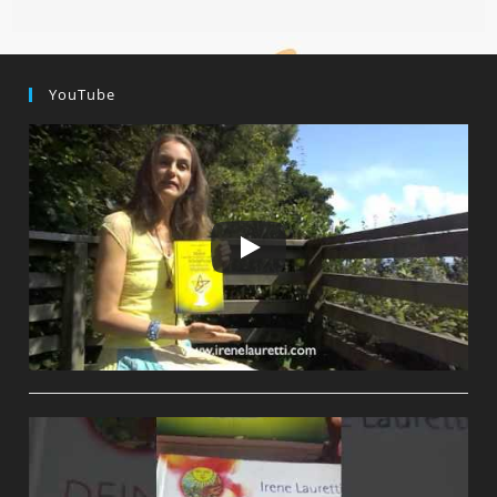
Aus
Der
QUELLE
–
Die
NEUE
YouTube
WELT
DES
LICHTS
AUS
DIR
GEBÄREN
–
HEILUNG!