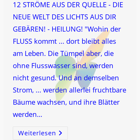
12 STRÖME AUS DER QUELLE - DIE
NEUE WELT DES LICHTS AUS DIR
GEBÄREN! - HEILUNG! "Wohin der
FLUSS kommt ... dort bleibt alles
am Leben. Die Tümpel aber, die
ohne Flusswasser sind, werden
nicht gesund. Und an demselben
Strom, ... werden allerlei fruchtbare
Bäume wachsen, und ihre Blätter
werden…
Weiterlesen
12
Ströme