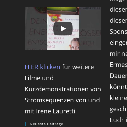
diese
diesen
Spons
einger
mir n
Ermes
HIER klicken
für weitere
Dauer
Filme und
könnt
Kurzdemonstrationen von
klein
Strömsequenzen von und
gesch
mit Irene Lauretti
Euch 
Neueste Beiträge