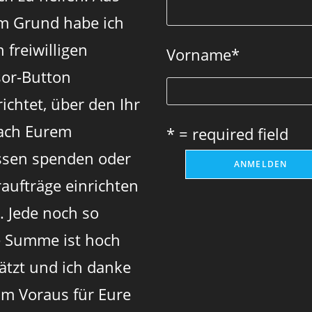
tab
tab
tab
m Grund habe ich
 freiwilligen
Vorname
*
or-Button
ichtet, über den Ihr
ach Eurem
* = required field
sen spenden oder
aufträge einrichten
. Jede noch so
e Summe ist hoch
ätzt und ich danke
im Voraus für Eure