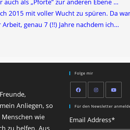
ber auch als „Pforte“ zur anderen Ebene …
ch 2015 mit voller Wucht zu spüren. Da wa
rbeit, genau 7 (!!) Jahre nachdem ich…
Folge mir
 Freunde,
Opens
Opens
Opens
 mein Anliegen, so
Für den Newsletter anmeld
in
in
in
n Menschen wie
a
a
a
Email Address
*
new
new
new
ch zu helfen. Aus