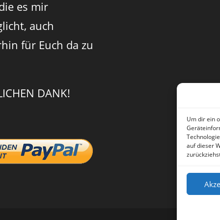
 die es mir
licht, auch
rhin für Euch da zu
LICHEN DANK!
Um dir ein 
Geräteinfor
Technologie
auf dieser 
zurückziehs
Akze