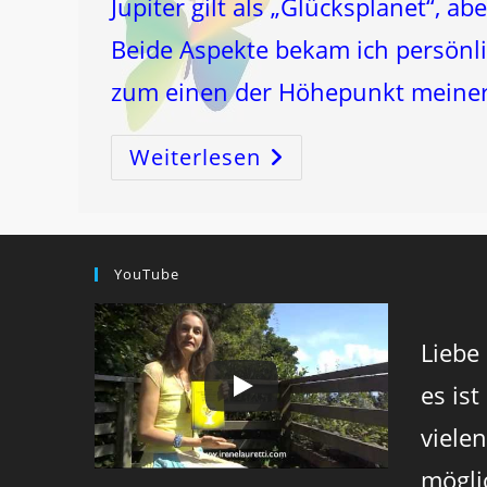
Jupiter gilt als „Glücksplanet“, a
Beide Aspekte bekam ich persönli
zum einen der Höhepunkt meiner A
Weiterlesen
2016
–
Jahr
Des
MARS!
YouTube
Liebe
es ist
viele
mögli