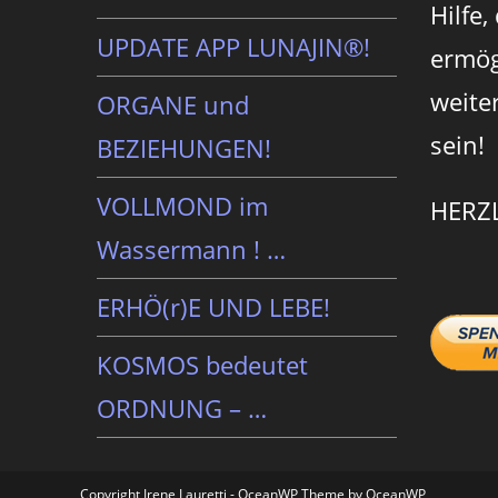
Hilfe,
UPDATE APP LUNAJIN®!
ermög
weite
ORGANE und
sein!
BEZIEHUNGEN!
VOLLMOND im
HERZ
Wassermann ! …
ERHÖ(r)E UND LEBE!
KOSMOS bedeutet
ORDNUNG – …
Copyright Irene Lauretti - OceanWP Theme by OceanWP