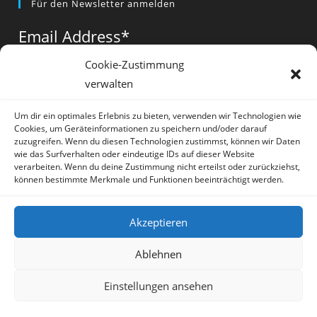
Für den Newsletter anmelden
in
in
in
a
a
a
Email Address
*
new
new
new
tab
tab
tab
Cookie-Zustimmung
verwalten
Vorname
*
Um dir ein optimales Erlebnis zu bieten, verwenden wir Technologien wie
Cookies, um Geräteinformationen zu speichern und/oder darauf
zuzugreifen. Wenn du diesen Technologien zustimmst, können wir Daten
wie das Surfverhalten oder eindeutige IDs auf dieser Website
verarbeiten. Wenn du deine Zustimmung nicht erteilst oder zurückziehst,
können bestimmte Merkmale und Funktionen beeinträchtigt werden.
* = required field
Akzeptieren
Ablehnen
Einstellungen ansehen
Artikel
Datenschutz
Impressum
Sprache:
Deutsch