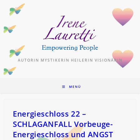
Zum
Inhalt
springen
AUTORIN MYSTIKERIN HEILERIN VISIONÄRIN
MENÜ
Energieschloss 22 –
SCHLAGANFALL Vorbeuge-
Energieschloss und ANGST