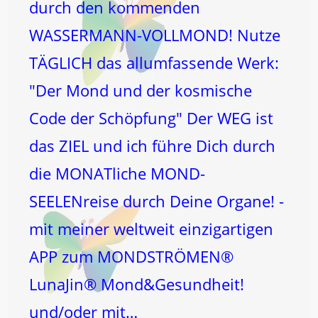
durch den kommenden
WASSERMANN-VOLLMOND! Nutze
TÄGLICH das allumfassende Werk:
"Der Mond und der kosmische
Code der Schöpfung" Der WEG ist
das ZIEL und ich führe Dich durch
die MONATliche MOND-
SEELENreise durch Deine Organe! -
mit meiner weltweit einzigartigen
APP zum MONDSTRÖMEN®
LunaJin® Mond&Gesundheit!
und/oder mit…