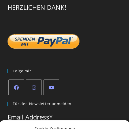
HERZLICHEN DANK!
Folge mir
Opens
Opens
Opens
Für den Newsletter anmelden
in
in
in
a
a
a
Email Address
*
new
new
new
tab
tab
tab
Cookie-Zustimmung