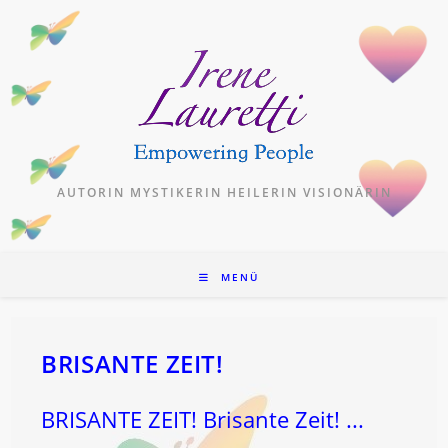
Zum
Inhalt
springen
AUTORIN MYSTIKERIN HEILERIN VISIONÄRIN
MENÜ
BRISANTE ZEIT!
BRISANTE ZEIT! Brisante Zeit! ...