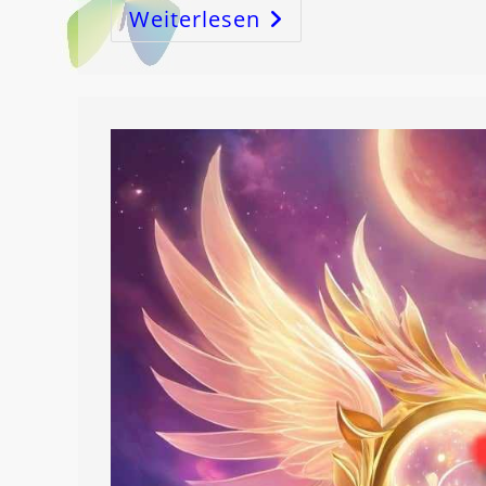
Weiterlesen
Die
LEBERenergie,
Abraham,
Melchisedek,
Christus
Und
Die
ErLÖSUNG!