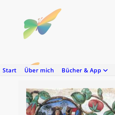
Zum
Inhalt
springen
Start
Über mich
Bücher & App