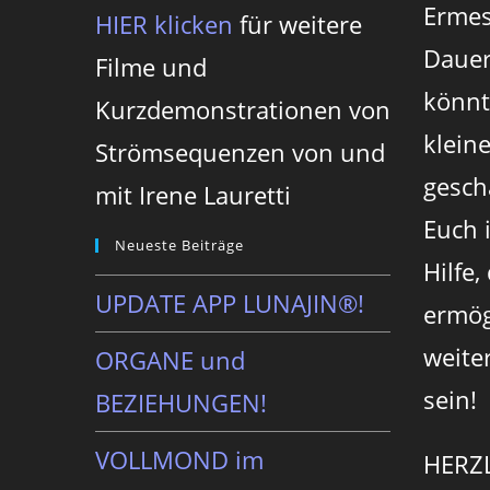
Ermes
HIER klicken
für weitere
Dauer
Filme und
könnt
Kurzdemonstrationen von
klein
Strömsequenzen von und
gesch
mit Irene Lauretti
Euch 
Neueste Beiträge
Hilfe,
UPDATE APP LUNAJIN®!
ermög
weite
ORGANE und
sein!
BEZIEHUNGEN!
VOLLMOND im
HERZ