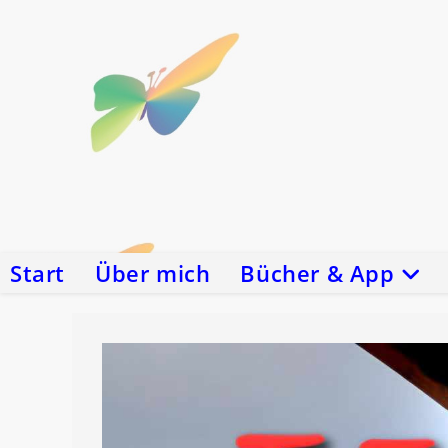
Zum
Inhalt
springen
Start
Über mich
Bücher & App