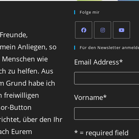
Folge mir
 Freunde,
Opens
Opens
Opens
 mein Anliegen, so
Für den Newsletter anmeld
in
in
in
n Menschen wie
a
a
a
Email Address
*
new
new
new
ch zu helfen. Aus
tab
tab
tab
m Grund habe ich
 freiwilligen
Vorname
*
or-Button
ichtet, über den Ihr
ach Eurem
* = required field