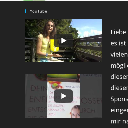
YouTube
Liebe
es ist
viele
mögli
diese
diesen
Spons
einger
mir n