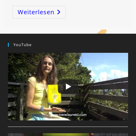
Weiterlesen
SCHÜTZE-
Vollmond:
Die
WAHRHEIT
Will
Erkannt
Werden!
YouTube