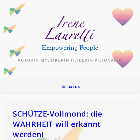
Zum
Inhalt
springen
AUTORIN MYSTIKERIN HEILERIN VISIONÄRIN
MENÜ
SCHÜTZE-Vollmond: die
WAHRHEIT will erkannt
werden!