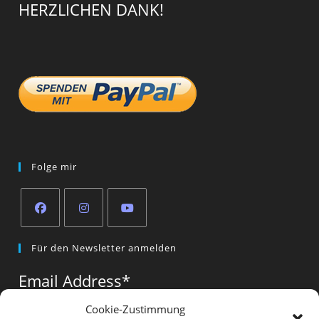
HERZLICHEN DANK!
Folge mir
Opens
Opens
Opens
Für den Newsletter anmelden
in
in
in
a
a
a
Email Address
*
new
new
new
tab
tab
tab
Cookie-Zustimmung