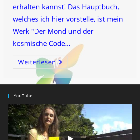
erhalten kannst! Das Hauptbuch,
welches ich hier vorstelle, ist mein
Werk "Der Mond und der
kosmische Code…
Weiterlesen
Was
Ärzte
Dir
NICHT
Sagen
(können)!
YouTube