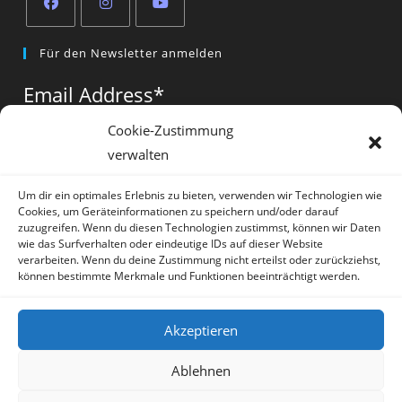
Opens
Opens
Opens
Für den Newsletter anmelden
in
in
in
a
a
a
Email Address
*
new
new
new
tab
tab
tab
Cookie-Zustimmung
verwalten
Vorname
*
Um dir ein optimales Erlebnis zu bieten, verwenden wir Technologien wie
Cookies, um Geräteinformationen zu speichern und/oder darauf
zuzugreifen. Wenn du diesen Technologien zustimmst, können wir Daten
wie das Surfverhalten oder eindeutige IDs auf dieser Website
verarbeiten. Wenn du deine Zustimmung nicht erteilst oder zurückziehst,
können bestimmte Merkmale und Funktionen beeinträchtigt werden.
* = required field
Akzeptieren
Ablehnen