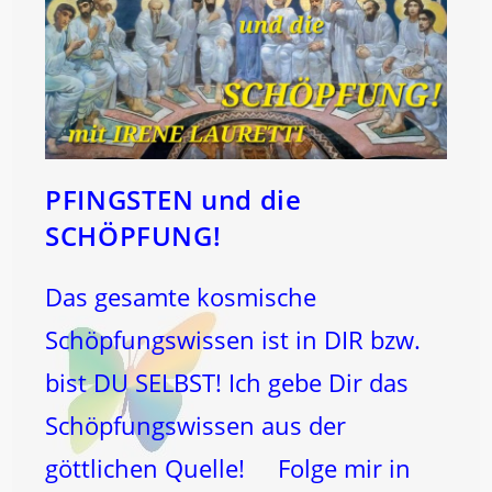
PFINGSTEN und die
SCHÖPFUNG!
Das gesamte kosmische
Schöpfungswissen ist in DIR bzw.
bist DU SELBST! Ich gebe Dir das
Schöpfungswissen aus der
göttlichen Quelle! Folge mir in