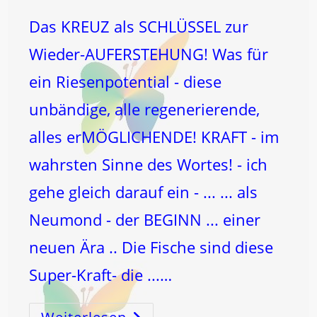
Das KREUZ als SCHLÜSSEL zur
Wieder-AUFERSTEHUNG! Was für
ein Riesenpotential - diese
unbändige, alle regenerierende,
alles erMÖGLICHENDE! KRAFT - im
wahrsten Sinne des Wortes! - ich
gehe gleich darauf ein - ... ... als
Neumond - der BEGINN ... einer
neuen Ära .. Die Fische sind diese
Super-Kraft- die ...…
NEUMOND