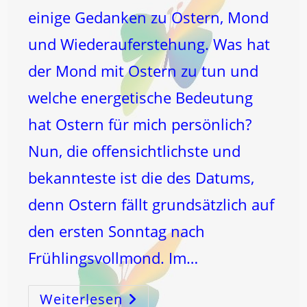
einige Gedanken zu Ostern, Mond
und Wiederauferstehung. Was hat
der Mond mit Ostern zu tun und
welche energetische Bedeutung
hat Ostern für mich persönlich?
Nun, die offensichtlichste und
bekannteste ist die des Datums,
denn Ostern fällt grundsätzlich auf
den ersten Sonntag nach
Frühlingsvollmond. Im…
Weiterlesen
Ostern,
Mond