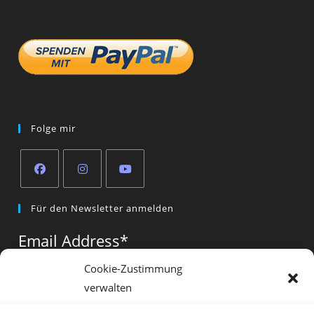
Folge mir
Opens
Opens
Opens
Für den Newsletter anmelden
in
in
in
a
a
a
Email Address
*
new
new
new
tab
tab
tab
Cookie-Zustimmung
verwalten