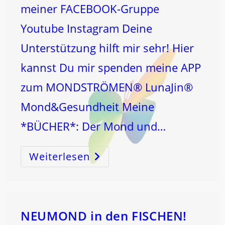
meiner FACEBOOK-Gruppe
Youtube Instagram Deine
Unterstützung hilft mir sehr! Hier
kannst Du mir spenden meine APP
zum MONDSTRÖMEN® LunaJin®
Mond&Gesundheit Meine
*BÜCHER*: Der Mond und…
Weiterlesen
PFINGSTEN
Und
Die
SCHÖPFUNG!
NEUMOND in den FISCHEN!