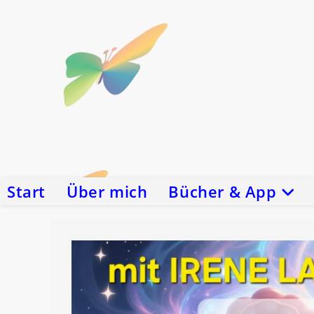
Zum
Inhalt
springen
Start
Über mich
Bücher & App