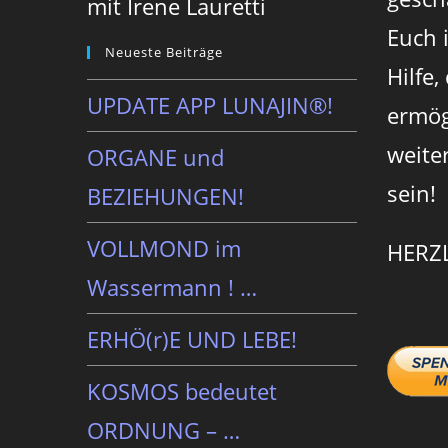
mit Irene Lauretti
Euch 
Neueste Beiträge
Hilfe,
UPDATE APP LUNAJIN®!
ermög
weite
ORGANE und
sein!
BEZIEHUNGEN!
VOLLMOND im
HERZ
Wassermann ! …
ERHÖ(r)E UND LEBE!
KOSMOS bedeutet
ORDNUNG – …