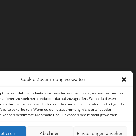
Cookie-Zustimmung verwalten
optimales Erlebnis zu bieten, verwenden wir Technologien wie Cookies, um
mationen zu speichern und/oder darauf zuzugreifen. Wenn du diesen
n zustimmst, können wir Daten wie das Surfverhalten oder eindeutige IDs
Website verarbeiten. Wenn du deine Zustimmung nicht erteilst oder
t, können bestimmte Merkmale und Funktionen beeinträchtigt werden.
ptieren
Ablehnen
Einstellungen ansehen