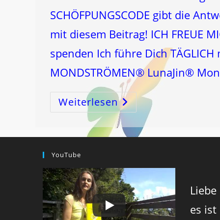
SCHÖFPUNGSCODE gibt die Antwort
mit diesem Beitrag! ICH FREUE M
spenden Ich führe Dich TÄGLICH 
MONDSTRÖMEN® LunaJin® Mon
Weiterlesen
Der
Dickdarm
Soll
Das
„Bauchgehirn“
Sein
–
Aber
YouTube
Warum?
Liebe
es ist