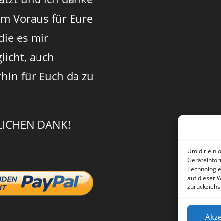
im Voraus für Eure
 die es mir
licht, auch
rhin für Euch da zu
LICHEN DANK!
Um dir ein 
Geräteinfor
Technologie
auf dieser 
zurückziehs
Akze