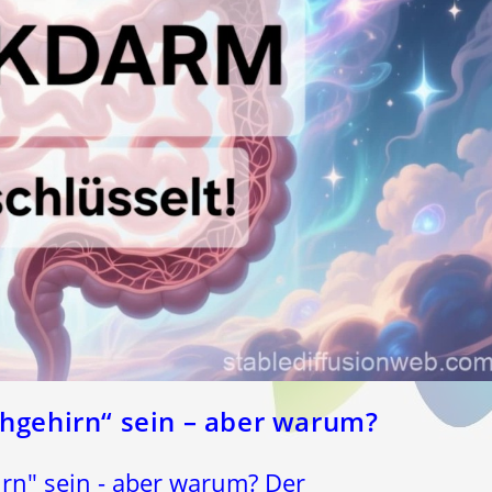
hgehirn“ sein – aber warum?
rn" sein - aber warum? Der