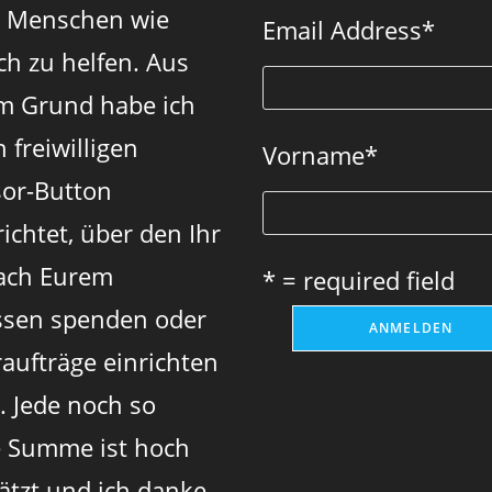
n Menschen wie
a
a
a
Email Address
*
new
new
new
ch zu helfen. Aus
tab
tab
tab
m Grund habe ich
 freiwilligen
Vorname
*
or-Button
ichtet, über den Ihr
ach Eurem
* = required field
sen spenden oder
aufträge einrichten
. Jede noch so
e Summe ist hoch
ätzt und ich danke