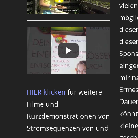
viele
mögli
diese
diesen
Spons
einger
mir n
Ermes
HIER klicken
für weitere
Dauer
Filme und
könnt
Kurzdemonstrationen von
klein
Strömsequenzen von und
gesch