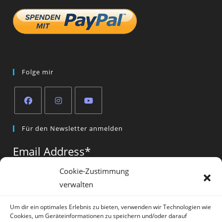
Folge mir
Opens
Opens
Opens
Für den Newsletter anmelden
in
in
in
a
a
a
Email Address
*
new
new
new
tab
tab
tab
Cookie-Zustimmung
verwalten
Vorname
*
Um dir ein optimales Erlebnis zu bieten, verwenden wir Technologien wie
Cookies, um Geräteinformationen zu speichern und/oder darauf