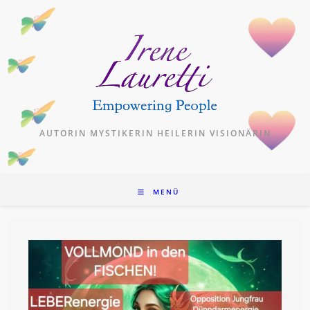
Zum
Inhalt
springen
AUTORIN MYSTIKERIN HEILERIN VISIONÄRIN
MENÜ