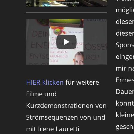
mögli
diese
diesen
Spons
einger
mir n
Ermes
HIER klicken
für weitere
Dauer
Filme und
könnt
Kurzdemonstrationen von
klein
Strömsequenzen von und
gesch
mit Irene Lauretti