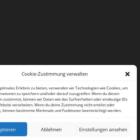
Cookie-Zustimmung verwalten
optimales Erlebnis zu bieten, verwenden wir Technologien wie Cookies, um
mationen zu speichern und/oder darauf zuzugreifen. Wenn du diesen
n zustimmst, können wir Daten wie das Surfverhalten oder eindeutige IDs
Website verarbeiten. Wenn du deine Zustimmung nicht erteilst oder
t, können bestimmte Merkmale und Funktionen beeinträchtigt werden.
ptieren
Ablehnen
Einstellungen ansehen