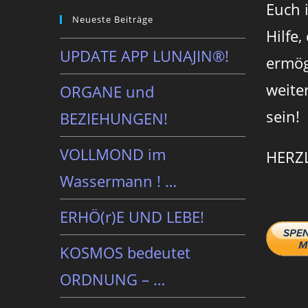
Euch 
Neueste Beiträge
Hilfe,
UPDATE APP LUNAJIN®!
ermög
weite
ORGANE und
sein!
BEZIEHUNGEN!
VOLLMOND im
HERZ
Wassermann ! …
ERHÖ(r)E UND LEBE!
KOSMOS bedeutet
ORDNUNG – …