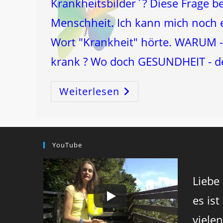
Krankheitsbilder`? Diese Frage bes
Menschheit. Ich kann mich noch er
Wort "Krankheit" hörte. WARUM - 
krank ? Wo doch GESUNDHEIT - d
Weiterlesen
KREBS
Ist
HÄRTE
Gegen
Sich
Selbst
YouTube
Liebe
es ist
viele