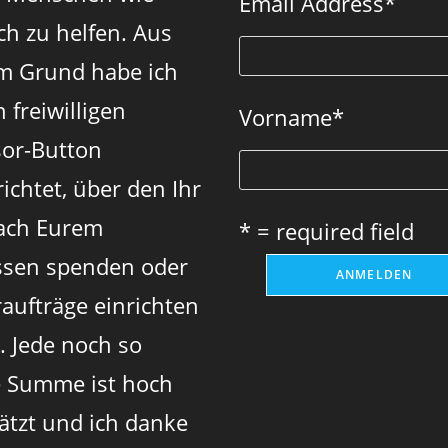
Email Address
*
new
new
new
ch zu helfen. Aus
tab
tab
tab
m Grund habe ich
 freiwilligen
Vorname
*
or-Button
ichtet, über den Ihr
ach Eurem
* = required field
sen spenden oder
aufträge einrichten
. Jede noch so
e Summe ist hoch
ätzt und ich danke