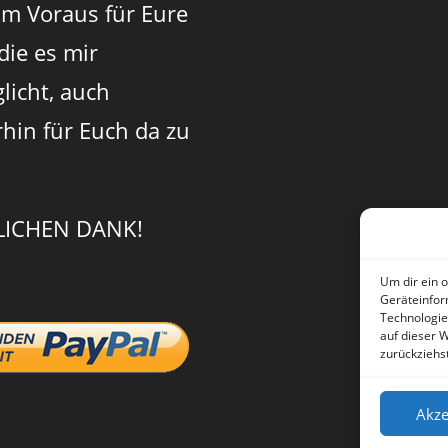
im Voraus für Eure
 die es mir
licht, auch
rhin für Euch da zu
LICHEN DANK!
Um dir ein 
Geräteinfor
Technologie
auf dieser 
zurückziehs
Akze