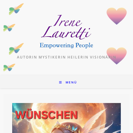
Zum
Inhalt
springen
AUTORIN MYSTIKERIN HEILERIN VISIONÄRIN
MENÜ