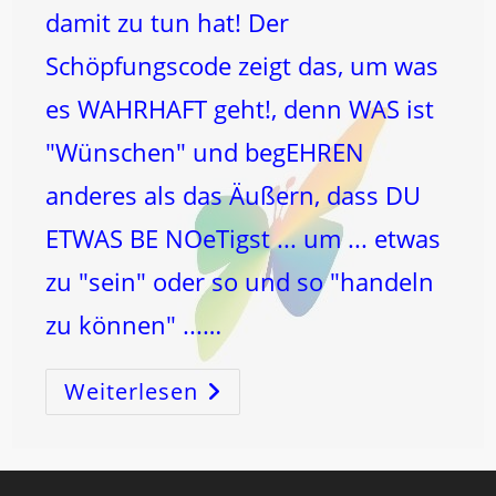
damit zu tun hat! Der
Schöpfungscode zeigt das, um was
es WAHRHAFT geht!, denn WAS ist
"Wünschen" und begEHREN
anderes als das Äußern, dass DU
ETWAS BE NOeTigst ... um ... etwas
zu "sein" oder so und so "handeln
zu können" ...…
Weiterlesen
WÜNSCHEN
Und
BegEHREN
…
Und
Die
ENERGIE
Dahinter!