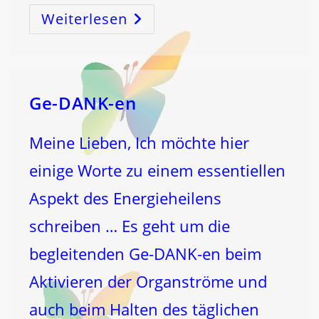
Weiterlesen
LEIDEN-
Schaft
Versus
Be
GEIST
Erung!
Ge-DANK-en
Meine Lieben, Ich möchte hier
einige Worte zu einem essentiellen
Aspekt des Energieheilens
schreiben … Es geht um die
begleitenden Ge-DANK-en beim
Aktivieren der Organströme und
auch beim Halten des täglichen