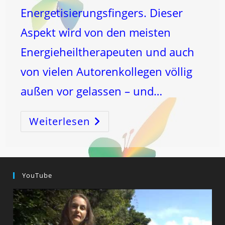
Energetisierungsfingers. Dieser
Aspekt wird von den meisten
Energieheiltherapeuten und auch
von vielen Autorenkollegen völlig
außen vor gelassen – und…
Weiterlesen
Ge-
DANK-
En
YouTube