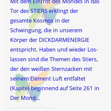
Mit dem Eintritt des Mondes in das
Tor des STIERS erklingt der
gesamte Kosmos in der
Schwingung, die in unserem
Körper der DICKDARMENERGIE
entspricht. Haben und wieder Los-
lassen sind die Themen des Stiers,
der den weißen Sternzacken mit
seinem Element Luft entfaltet
(Kapitel beginnend auf Seite 261 in
Der Mond…