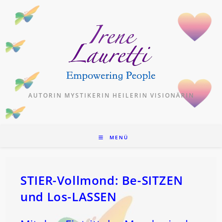
Zum
Inhalt
springen
AUTORIN MYSTIKERIN HEILERIN VISIONÄRIN
MENÜ
STIER-Vollmond: Be-SITZEN
und Los-LASSEN