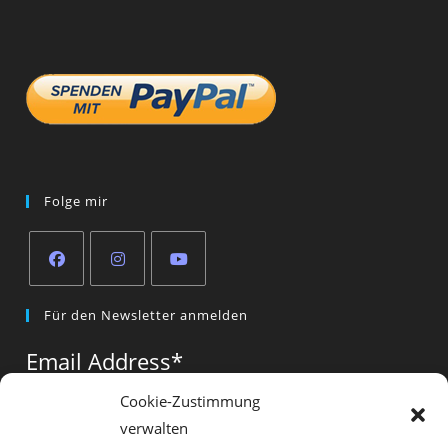
Folge mir
Opens
Opens
Opens
Für den Newsletter anmelden
in
in
in
a
a
a
Email Address
*
new
new
new
tab
tab
tab
Cookie-Zustimmung
verwalten