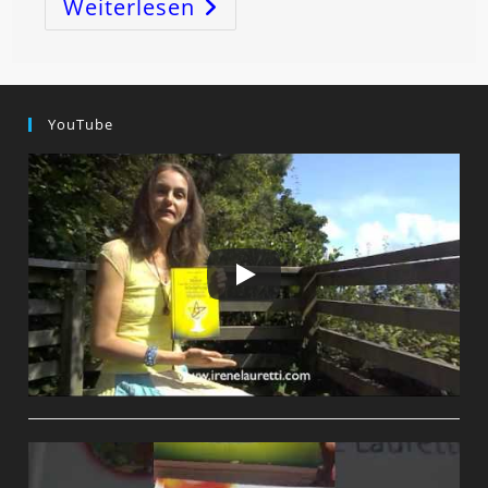
Weiterlesen
STIER-
Vollmond:
Be-
SITZEN
Und
Los-
LASSEN
YouTube