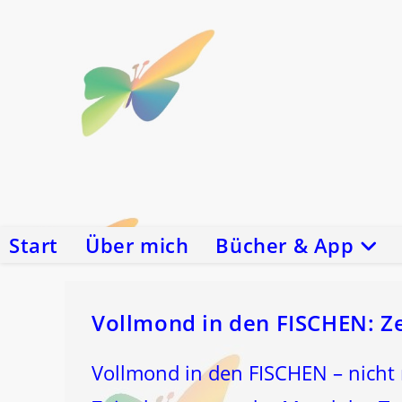
Zum
Inhalt
springen
Start
Über mich
Bücher & App
Vollmond in den FISCHEN: Z
Vollmond in den FISCHEN – nicht n