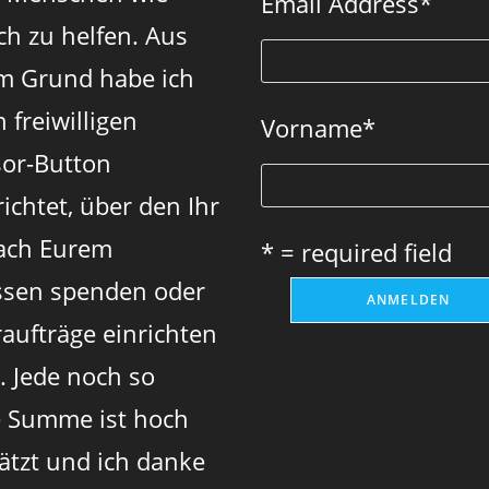
Email Address
*
new
new
new
ch zu helfen. Aus
tab
tab
tab
m Grund habe ich
 freiwilligen
Vorname
*
or-Button
ichtet, über den Ihr
ach Eurem
* = required field
sen spenden oder
aufträge einrichten
. Jede noch so
e Summe ist hoch
ätzt und ich danke