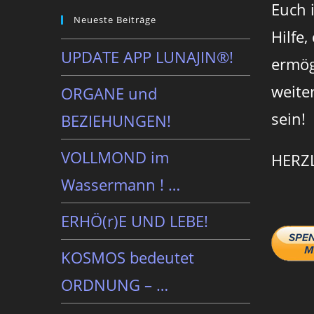
Euch 
Neueste Beiträge
Hilfe,
UPDATE APP LUNAJIN®!
ermög
weite
ORGANE und
sein!
BEZIEHUNGEN!
VOLLMOND im
HERZ
Wassermann ! …
ERHÖ(r)E UND LEBE!
KOSMOS bedeutet
ORDNUNG – …