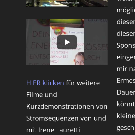
mögli
diese
diesen
Spons
einger
mir n
Ermes
HIER klicken
für weitere
Dauer
Filme und
könnt
Kurzdemonstrationen von
klein
Strömsequenzen von und
gesch
mit Irene Lauretti