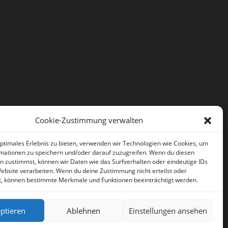
Cookie-Zustimmung verwalten
optimales Erlebnis zu bieten, verwenden wir Technologien wie Cookies, um
mationen zu speichern und/oder darauf zuzugreifen. Wenn du diesen
n zustimmst, können wir Daten wie das Surfverhalten oder eindeutige IDs
Website verarbeiten. Wenn du deine Zustimmung nicht erteilst oder
t, können bestimmte Merkmale und Funktionen beeinträchtigt werden.
ptieren
Ablehnen
Einstellungen ansehen