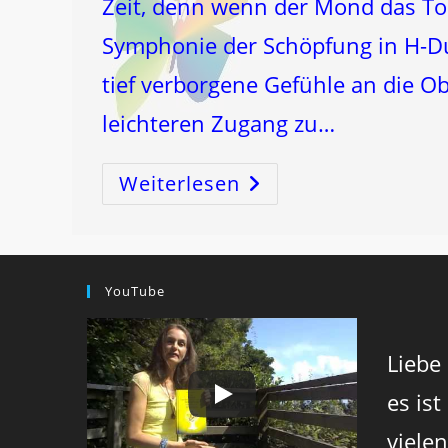
Zeit, denn wenn der Mond das Tor
Symphonie der Schöpfung in H-Du
tief verborgene Gefühle an die 
leichteren Zugang zu…
Weiterlesen
Vollmond
In
Den
FISCHEN:
Zeit
Der
GEFÜHLE!
YouTube
Liebe
es ist
viele