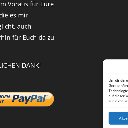
im Voraus für Eure
 die es mir
licht, auch
rhin für Euch da zu
LICHEN DANK!
Um dir ein 
Geräteinfor
Technologie
auf dieser 
zurückziehs
Akze