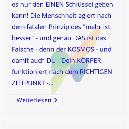
es nur den EINEN Schlüssel geben
kann! Die Menschheit agiert nach
dem fatalen Prinzip des "mehr ist
besser" - und genau DAS ist das
Falsche - denn der KOSMOS - und
damit auch DU - Dein KÖRPER! -
funktioniert nach dem RICHTIGEN
ZEITPUNKT -…
Weiterlesen
Warum
WENIGER
MEHR
Ist
Und
Es
Nur
EINEN