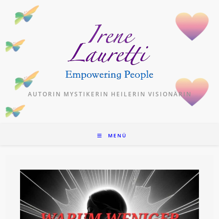
Zum
Inhalt
springen
AUTORIN MYSTIKERIN HEILERIN VISIONÄRIN
MENÜ