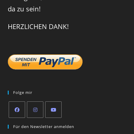
da zu sein!
HERZLICHEN DANK!
Folge mir
Opens
Opens
Opens
Für den Newsletter anmelden
in
in
in