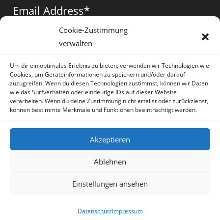
a
a
a
Email Address
*
new
new
new
tab
tab
tab
Cookie-Zustimmung
verwalten
Vorname
*
Um dir ein optimales Erlebnis zu bieten, verwenden wir Technologien wie
Cookies, um Geräteinformationen zu speichern und/oder darauf
zuzugreifen. Wenn du diesen Technologien zustimmst, können wir Daten
wie das Surfverhalten oder eindeutige IDs auf dieser Website
verarbeiten. Wenn du deine Zustimmung nicht erteilst oder zurückziehst,
können bestimmte Merkmale und Funktionen beeinträchtigt werden.
* = required field
Akzeptieren
Ablehnen
Einstellungen ansehen
Artikel
Datenschutz
Impressum
Sprache:
Deutsch
Datenschutz
Impressum
Copyright Irene Lauretti - OceanWP Theme by OceanWP