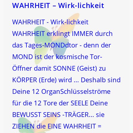
SCHLÜSSEL
WAHRHEIT – Wirk-lichkeit
Geben
Kann!
WAHRHEIT - Wirk-lichkeit
WAHRHEIT erklingt IMMER durch
das Tages-MONDdtor - denn der
MOND ist der kosmische Tor-
Öffner damit SONNE (Geist) zu
KÖRPER (Erde) wird ... Deshalb sind
Deine 12 OrganSchlüsselströme
für die 12 Tore der SEELE Deine
BEWUSST SEINS -TRÄGER... sie
ZIEHEN die EINE WAHRHEIT =