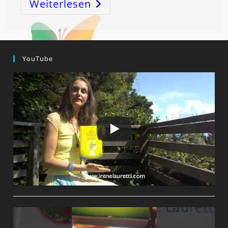
Weiterlesen
NIERE-
BLASE:
Geht
Die
ANGST
–
Geht
Die
YouTube
Krankheit!