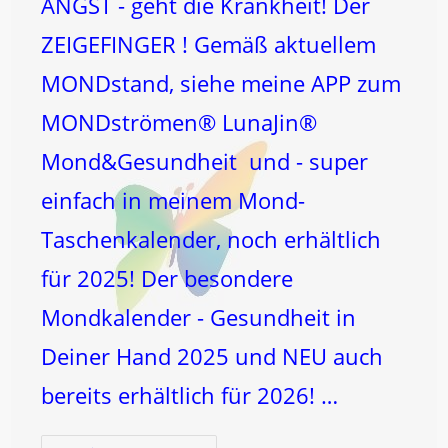
ANGST - geht die Krankheit! Der
ZEIGEFINGER ! Gemäß aktuellem
MONDstand, siehe meine APP zum
MONDströmen® LunaJin®
Mond&Gesundheit und - super
einfach in meinem Mond-
Taschenkalender, noch erhältlich
für 2025! Der besondere
Mondkalender - Gesundheit in
Deiner Hand 2025 und NEU auch
bereits erhältlich für 2026! …