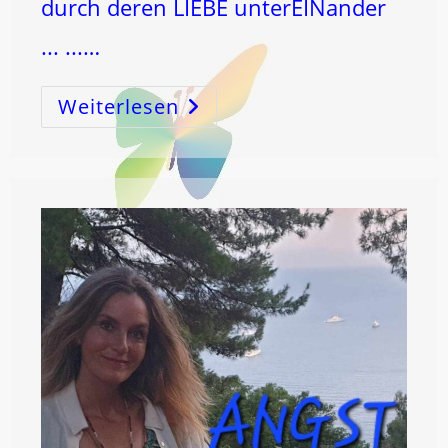
durch deren LIEBE unterEINander
... ...…
Weiterlesen
12
–
Das
TOR
ZUM
SELBST!