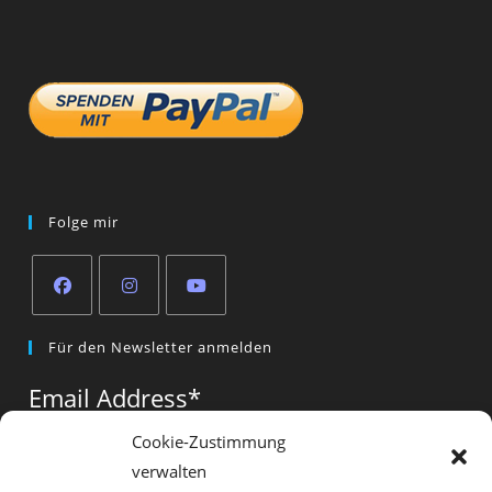
Folge mir
Opens
Opens
Opens
Für den Newsletter anmelden
in
in
in
a
a
a
Email Address
*
new
new
new
tab
tab
tab
Cookie-Zustimmung
verwalten