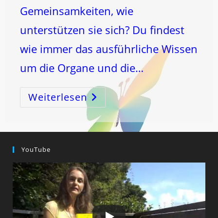
Gemeinsamkeiten, wie
unterstützen sie sich? Du findest
wie immer das ausführliche Wissen
um die Organe und die…
Weiterlesen
Die
Er
LÖSE
ENERGIEN!
YouTube