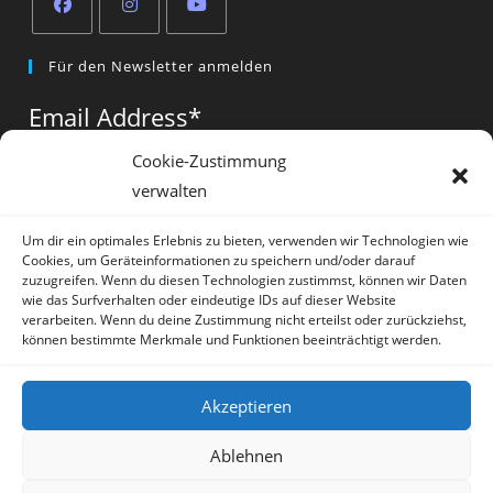
Opens
Opens
Opens
Für den Newsletter anmelden
in
in
in
a
a
a
Email Address
*
new
new
new
tab
tab
tab
Cookie-Zustimmung
verwalten
Vorname
*
Um dir ein optimales Erlebnis zu bieten, verwenden wir Technologien wie
Cookies, um Geräteinformationen zu speichern und/oder darauf
zuzugreifen. Wenn du diesen Technologien zustimmst, können wir Daten
wie das Surfverhalten oder eindeutige IDs auf dieser Website
verarbeiten. Wenn du deine Zustimmung nicht erteilst oder zurückziehst,
können bestimmte Merkmale und Funktionen beeinträchtigt werden.
* = required field
Akzeptieren
Ablehnen