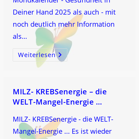
Deiner Hand 2025 als auch - mit
noch deutlich mehr Information
als…
Weiterlesen
MILZ-
KREBSenergie
–
Die
WELT-
Mangel-
Energie
Versus
GENÄHRTsein-
MILZ- KREBSenergie – die
Energie!
WELT-Mangel-Energie …
MILZ- KREBSenergie - die WELT-
Mangel-Energie ... Es ist wieder