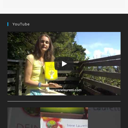
–
Die
WELT-
Mangel-
Energie
…
YouTube