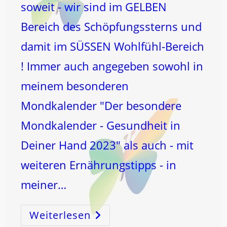
soweit - wir sind im GELBEN
Bereich des Schöpfungssterns und
damit im SÜSSEN Wohlfühl-Bereich
! Immer auch angegeben sowohl in
meinem besonderen
Mondkalender "Der besondere
Mondkalender - Gesundheit in
Deiner Hand 2023" als auch - mit
weiteren Ernährungstipps - in
meiner…
Weiterlesen
MILZ-
KREBSenergie