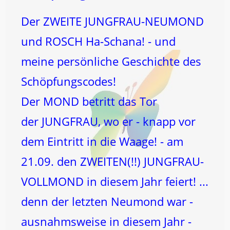
Der ZWEITE JUNGFRAU-NEUMOND
und ROSCH Ha-Schana! - und
meine persönliche Geschichte des
Schöpfungscodes!
Der MOND betritt das Tor
der JUNGFRAU, wo er - knapp vor
dem Eintritt in die Waage! - am
21.09. den ZWEITEN(!!) JUNGFRAU-
VOLLMOND in diesem Jahr feiert! ...
denn der letzten Neumond war -
ausnahmsweise in diesem Jahr -