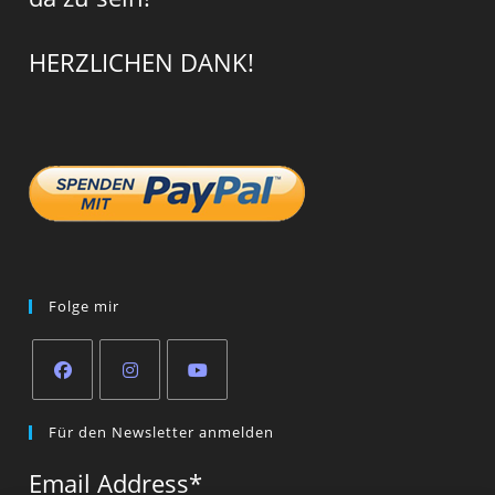
HERZLICHEN DANK!
Folge mir
Opens
Opens
Opens
Für den Newsletter anmelden
in
in
in
a
a
a
Email Address
*