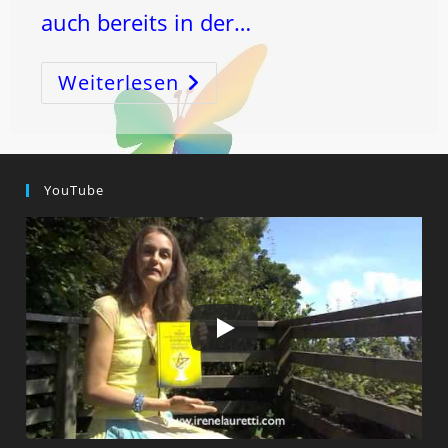
auch bereits in der…
Weiterlesen
Der
ZWEITE
JUNGFRAU-
NEUMOND
Und
ROSCH
Ha-
Schana!
YouTube
–
Und
Meine
Persönliche
Geschichte
Des
Schöpfungscodes!