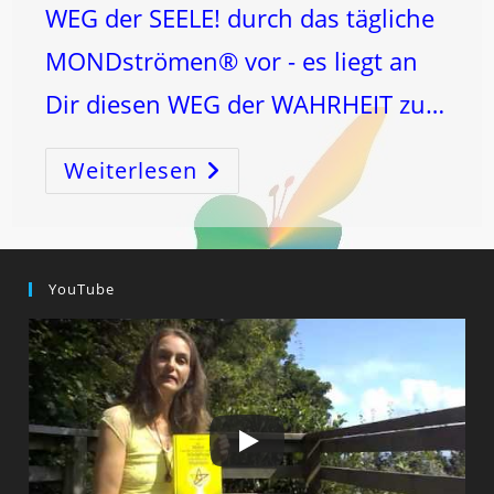
WEG der SEELE! durch das tägliche
MONDströmen® vor - es liegt an
Dir diesen WEG der WAHRHEIT zu…
Weiterlesen
OSTERN
Und
Der
Schöpfungscode!
YouTube