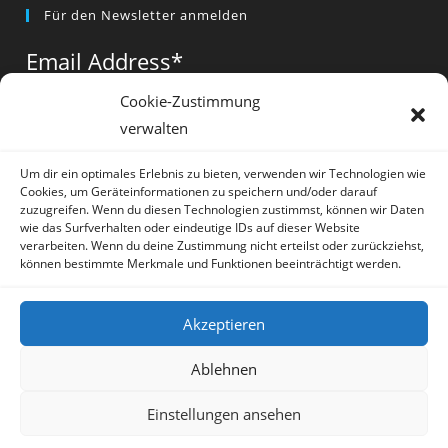
Für den Newsletter anmelden
in
in
in
a
a
a
Email Address
*
new
new
new
tab
tab
tab
Cookie-Zustimmung
verwalten
Vorname
*
Um dir ein optimales Erlebnis zu bieten, verwenden wir Technologien wie
Cookies, um Geräteinformationen zu speichern und/oder darauf
zuzugreifen. Wenn du diesen Technologien zustimmst, können wir Daten
wie das Surfverhalten oder eindeutige IDs auf dieser Website
verarbeiten. Wenn du deine Zustimmung nicht erteilst oder zurückziehst,
können bestimmte Merkmale und Funktionen beeinträchtigt werden.
* = required field
Akzeptieren
Ablehnen
Einstellungen ansehen
Artikel
Datenschutz
Impressum
Sprache:
Deutsch