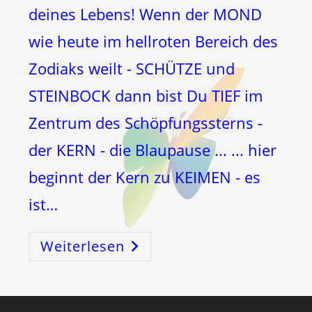
deines Lebens! Wenn der MOND
wie heute im hellroten Bereich des
Zodiaks weilt - SCHÜTZE und
STEINBOCK dann bist Du TIEF im
Zentrum des Schöpfungssterns -
der KERN - die Blaupause ... ... hier
beginnt der Kern zu KEIMEN - es
ist…
Weiterlesen
KOSMISCHER
UTERUS
–
Das
AMEN
Deines
Lebens!