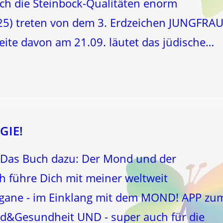
rch die Steinbock-Qualitäten enorm
025) treten von dem 3. Erdzeichen JUNGFRAU
ite davon am 21.09. läutet das jüdische…
GIE!
Das Buch dazu: Der Mond und der
h führe Dich mit meiner weltweit
rgane - im Einklang mit dem MOND! APP zu
esundheit UND - super auch für die