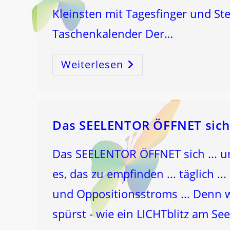
Kleinsten mit Tagesfinger und S
Taschenkalender Der…
Weiterlesen
Die
VERKANNTE
SUPER-
ENERGIE!
Das SEELENTOR ÖFFNET sich
Das SEELENTOR ÖFFNET sich ... u
es, das zu empfinden ... täglich ..
und Oppositionsstroms ... Denn
spürst - wie ein LICHTblitz am S