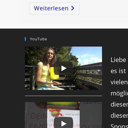
Weiterlesen
Das
SEELENTOR
ÖFFNET
Sich
…
Und
Das
Bedeutet
YouTube
Genau
Was
?
Liebe
es ist
viele
mögli
diese
diesen
Spons