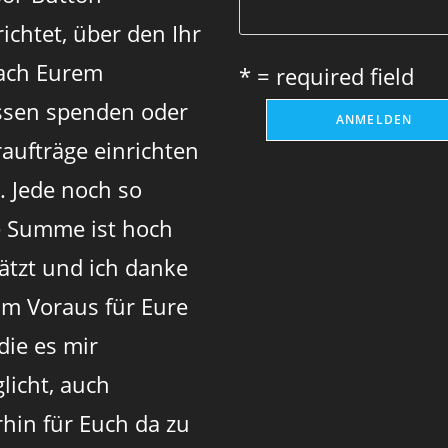
ichtet, über den Ihr
ach Eurem
* = required field
sen spenden oder
aufträge einrichten
. Jede noch so
e Summe ist hoch
ätzt und ich danke
im Voraus für Eure
 die es mir
licht, auch
rhin für Euch da zu