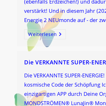
(ebenfalls Erdzeichen!) und dadu
verstärkt! Und in diesem Jahr (2
Energie 2 NEUmonde auf - der zwe
Weiterlesen
JUNGFRAU-
NEUMOND!
Der
ERSTE
Von
In
Diesem
Jahr
Ausnahmsweise
Die VERKANNTE SUPER-ENER
ZWEI(!!!!)
JUNGFRAU-
NEUMONDEN
Im
Die VERKANNTE SUPER-ENERGIE! 
Jahr!
kosmische Code der Schöpfung Ic
einzigartigen APP durch Deine O
MONDSTRÖMEN® LunaJin® Mond&G