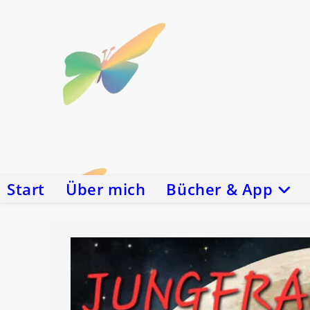
Zum
Inhalt
springen
Start
Über mich
Bücher & App