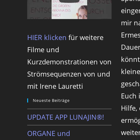
einger
mir n
Ermes
HIER klicken
für weitere
Dauer
Filme und
könnt
Kurzdemonstrationen von
klein
Strömsequenzen von und
gesch
mit Irene Lauretti
Euch 
Neueste Beiträge
Hilfe,
UPDATE APP LUNAJIN®!
ermög
weite
ORGANE und