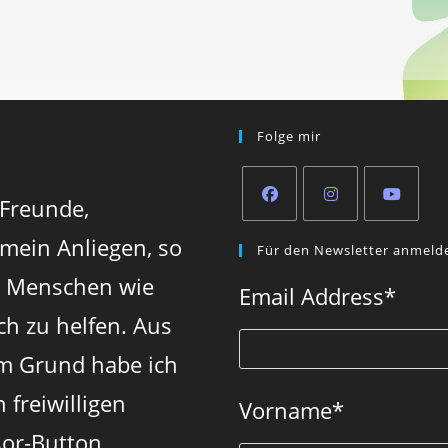
Folge mir
 Freunde,
Opens
Opens
Opens
 mein Anliegen, so
Für den Newsletter anmeld
in
in
in
n Menschen wie
a
a
a
Email Address
*
new
new
new
ch zu helfen. Aus
tab
tab
tab
m Grund habe ich
 freiwilligen
Vorname
*
or-Button