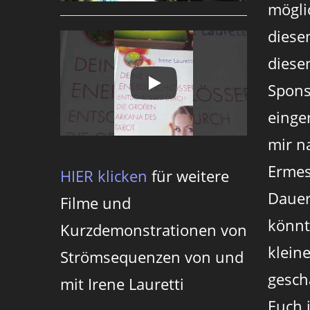
mögli
diese
diesen
Spons
einger
mir n
Ermes
HIER klicken
für weitere
Dauer
Filme und
könnt
Kurzdemonstrationen von
klein
Strömsequenzen von und
gesch
mit Irene Lauretti
Euch 