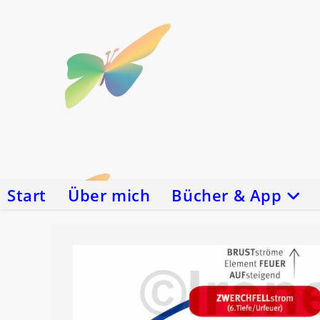
Zum
Inhalt
springen
Start
Über mich
Bücher & App