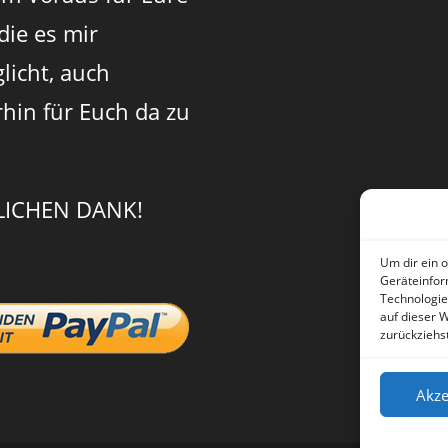
 die es mir
licht, auch
rhin für Euch da zu
LICHEN DANK!
Um dir ein 
Geräteinfor
Technologie
auf dieser 
zurückziehs
Akze