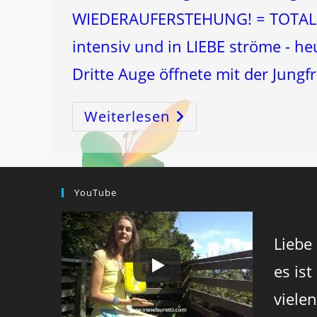
WIEDERAUFERSTEHUNG! = TOTAL-
intensiv und in LIEBE ströme - he
Dritte Auge öffnete mit der Ju
Weiterlesen
DRÜSEN-
FEUER
Zur
TOTALREGENERATION!
YouTube
Liebe
es ist
viele