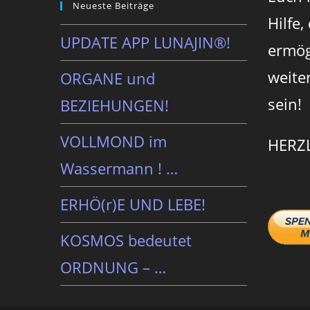
Neueste Beiträge
Hilfe,
UPDATE APP LUNAJIN®!
ermög
weite
ORGANE und
sein!
BEZIEHUNGEN!
VOLLMOND im
HERZ
Wassermann ! …
ERHÖ(r)E UND LEBE!
KOSMOS bedeutet
ORDNUNG – …