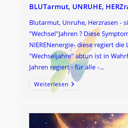
BLUTarmut, UNRUHE, HERZr
Blutarmut, Unruhe, Herzrasen - s
"Wechsel"Jahren ? Diese Symptome
NIERENenergie- diese regiert die 
"Wechseljahre" abtun ist in Wahr
Jahren regiert - für alle -…
Weiterlesen
BLUTarmut,
UNRUHE,
HERZrasen
…
–
Und
Die
BRÜCKENSTRÖME!