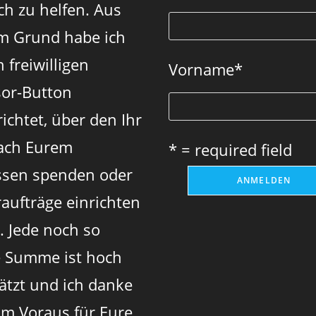
ch zu helfen. Aus
tab
tab
tab
m Grund habe ich
 freiwilligen
Vorname
*
or-Button
ichtet, über den Ihr
ach Eurem
* = required field
sen spenden oder
aufträge einrichten
. Jede noch so
e Summe ist hoch
ätzt und ich danke
im Voraus für Eure