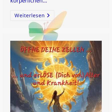
körperlichen…
Weiterlesen
UNHEILBAR
?
WECHSELJAHRE
?
ALTERN
?
ERGRAUEN
DER
HAARE
?
NACHLASSEN
DER
LEBENSKRAFT
?