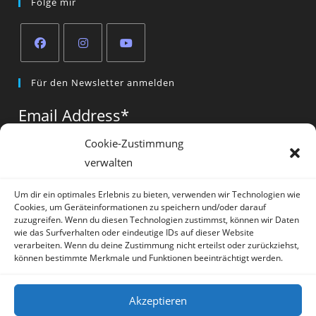
Folge mir
Opens
Opens
Opens
Für den Newsletter anmelden
in
in
in
a
a
a
Email Address
*
new
new
new
tab
tab
tab
Cookie-Zustimmung
verwalten
Vorname
*
Um dir ein optimales Erlebnis zu bieten, verwenden wir Technologien wie
Cookies, um Geräteinformationen zu speichern und/oder darauf
zuzugreifen. Wenn du diesen Technologien zustimmst, können wir Daten
wie das Surfverhalten oder eindeutige IDs auf dieser Website
verarbeiten. Wenn du deine Zustimmung nicht erteilst oder zurückziehst,
können bestimmte Merkmale und Funktionen beeinträchtigt werden.
* = required field
Akzeptieren