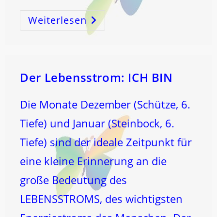
Weiterlesen
EWIGE
JUGEND
Durch
BEWUSSTSEIN
Der Lebensstrom: ICH BIN
Die Monate Dezember (Schütze, 6.
Tiefe) und Januar (Steinbock, 6.
Tiefe) sind der ideale Zeitpunkt für
eine kleine Erinnerung an die
große Bedeutung des
LEBENSSTROMS, des wichtigsten