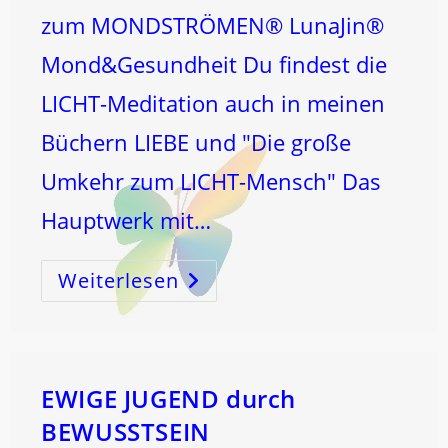
zum MONDSTRÖMEN® LunaJin®
Mond&Gesundheit Du findest die
LICHT-Meditation auch in meinen
Büchern LIEBE und "Die große
Umkehr zum LICHT-Mensch" Das
Hauptwerk mit…
Weiterlesen
ÖFFNE
Und
ErLÖSE
Deine
Zellen
Und
Lasse
Altern
Und
EWIGE JUGEND durch
Krankheit
Hinter
BEWUSSTSEIN
Dir!