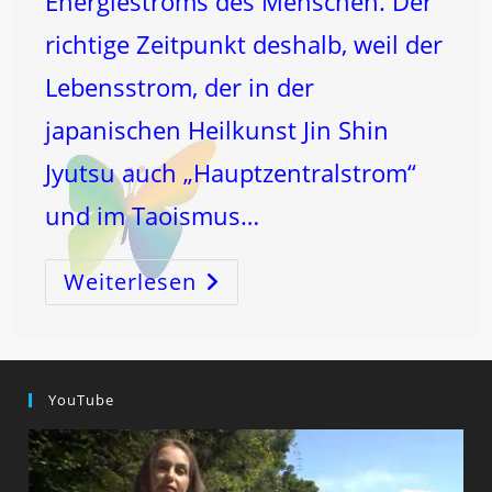
Energiestroms des Menschen. Der
richtige Zeitpunkt deshalb, weil der
Lebensstrom, der in der
japanischen Heilkunst Jin Shin
Jyutsu auch „Hauptzentralstrom“
und im Taoismus…
Weiterlesen
Der
Lebensstrom:
ICH
BIN
YouTube