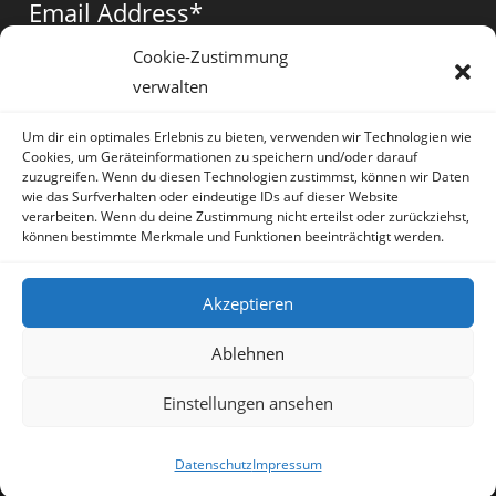
Email Address
*
new
new
new
tab
tab
tab
Cookie-Zustimmung
verwalten
Vorname
*
Um dir ein optimales Erlebnis zu bieten, verwenden wir Technologien wie
Cookies, um Geräteinformationen zu speichern und/oder darauf
zuzugreifen. Wenn du diesen Technologien zustimmst, können wir Daten
wie das Surfverhalten oder eindeutige IDs auf dieser Website
verarbeiten. Wenn du deine Zustimmung nicht erteilst oder zurückziehst,
können bestimmte Merkmale und Funktionen beeinträchtigt werden.
* = required field
Akzeptieren
Ablehnen
Einstellungen ansehen
Artikel
Datenschutz
Impressum
Sprache:
Deutsch
Datenschutz
Impressum
Copyright Irene Lauretti - OceanWP Theme by OceanWP