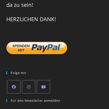
da zu sein!
HERZLICHEN DANK!
Folge mir
Opens
Opens
Opens
Für den Newsletter anmelden
in
in
in
a
a
a