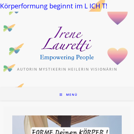
Körperformung beginnt im L ICH T!
Zum
Inhalt
springen
AUTORIN MYSTIKERIN HEILERIN VISIONÄRIN
MENÜ