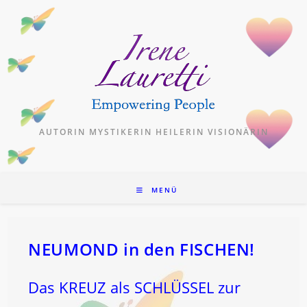
Zum
Inhalt
springen
AUTORIN MYSTIKERIN HEILERIN VISIONÄRIN
MENÜ
NEUMOND in den FISCHEN!
Das KREUZ als SCHLÜSSEL zur