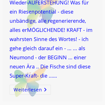
Wieder-AUFERSTEHUNG! Was für
ein Riesenpotential - diese
unbändige, alle regenerierende,
alles erMÖGLICHENDE! KRAFT - im
wahrsten Sinne des Wortes! - ich
gehe gleich darauf ein - ... ... als
Neumond - der BEGINN ... einer
neuen Ära .. Die Fische sind diese
Super-Kraft- die ...…
Weiterlesen
NEUMOND
In
Den
FISCHEN!