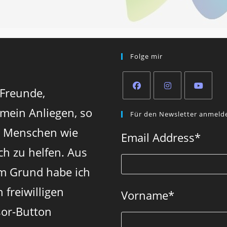
Folge mir
 Freunde,
Opens
Opens
Opens
 mein Anliegen, so
Für den Newsletter anmeld
in
in
in
n Menschen wie
a
a
a
Email Address
*
new
new
new
ch zu helfen. Aus
tab
tab
tab
m Grund habe ich
 freiwilligen
Vorname
*
or-Button