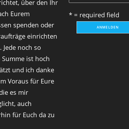
ichtet, über den Ihr
ach Eurem
* = required field
sen spenden oder
aufträge einrichten
. Jede noch so
e Summe ist hoch
ätzt und ich danke
im Voraus für Eure
 die es mir
licht, auch
rhin für Euch da zu