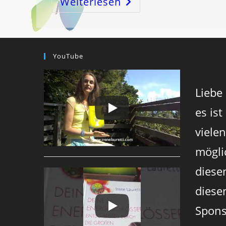
Weiterlesen
KREBSenergie
–
Die
WELT-
Mangel-
Energie
Versus
YouTube
GENÄHRTsein-
Energie!
Liebe
es ist
viele
mögli
diese
diesen
Spons