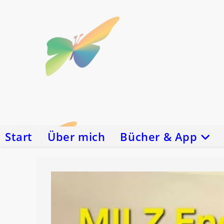
Zum
Inhalt
springen
Start
Über mich
Bücher & App