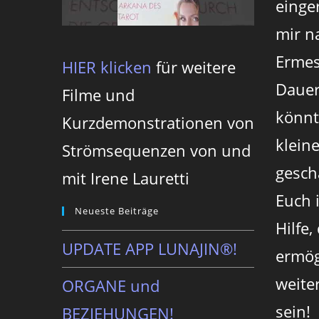
einger
mir n
Ermes
HIER klicken
für weitere
Dauer
Filme und
könnt
Kurzdemonstrationen von
klein
Strömsequenzen von und
gesch
mit Irene Lauretti
Euch 
Neueste Beiträge
Hilfe,
UPDATE APP LUNAJIN®!
ermög
weite
ORGANE und
sein!
BEZIEHUNGEN!