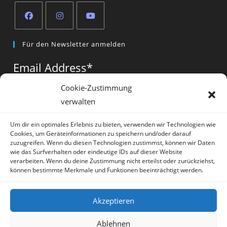
Opens
Opens
Opens
Für den Newsletter anmelden
in
in
in
a
a
a
Email Address
*
new
new
new
tab
tab
tab
Cookie-Zustimmung
verwalten
Vorname
*
Um dir ein optimales Erlebnis zu bieten, verwenden wir Technologien wie
Cookies, um Geräteinformationen zu speichern und/oder darauf
zuzugreifen. Wenn du diesen Technologien zustimmst, können wir Daten
wie das Surfverhalten oder eindeutige IDs auf dieser Website
verarbeiten. Wenn du deine Zustimmung nicht erteilst oder zurückziehst,
können bestimmte Merkmale und Funktionen beeinträchtigt werden.
* = required field
Akzeptieren
Ablehnen