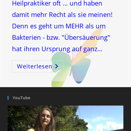
Heilpraktiker oft ... und haben
damit mehr Recht als sie meinen!
Denn es geht um MEHR als um
Bakterien - bzw. "Übersäuerung"
hat ihren Ursprung auf ganz…
Weiterlesen
Der
DICKDARM
–
SCHLÜSSEL
Zum
KOSMOS
Und
Zur
YouTube
GESUNDHEIT!