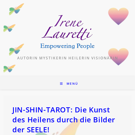
Zum
Inhalt
springen
AUTORIN MYSTIKERIN HEILERIN VISIONÄRIN
MENÜ
JIN-SHIN-TAROT: Die Kunst
des Heilens durch die Bilder
der SEELE!