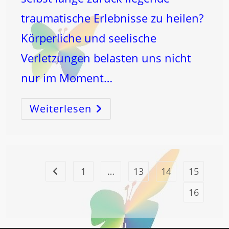
traumatische Erlebnisse zu heilen?
Körperliche und seelische
Verletzungen belasten uns nicht
nur im Moment…
Weiterlesen
Traumata
–
Erkennen,
Lösen
Und
Heilen
Durch
Die
Mondschwingung!
1
…
13
14
15
Zur vorherigen Seite
16