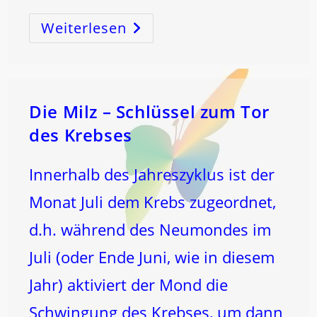
Weiterlesen
JIN-
SHIN-
TAROT:
Die
Kunst
Des
Heilens
Durch
Die
Die Milz – Schlüssel zum Tor
Bilder
Der
des Krebses
SEELE!
Innerhalb des Jahreszyklus ist der
Monat Juli dem Krebs zugeordnet,
d.h. während des Neumondes im
Juli (oder Ende Juni, wie in diesem
Jahr) aktiviert der Mond die
Schwingung des Krebses, um dann