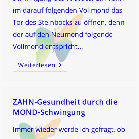
im darauf folgenden Vollmond das
Tor des Steinbocks zu öffnen, denn
der auf den Neumond folgende
Vollmond entspricht…
Weiterlesen
Die
Milz
–
Schlüssel
Zum
Tor
Des
Krebses
ZAHN-Gesundheit durch die
MOND-Schwingung
Immer wieder werde ich gefragt, ob