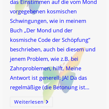
das Einstimmen auf die vom Mond
vorgegebenen kosmischen
Schwingungen, wie in meinem
Buch „Der Mond und der
kosmische Code der Schöpfung“
beschrieben, auch bei diesem und
jenem Problem, wie z.B. bei
Zahnproblemen, hilft. Meine
Antwort ist generell: JA! Da das
regelmäßige (die Betonung ist…
Weiterlesen
ZAHN-
Gesundheit
Durch