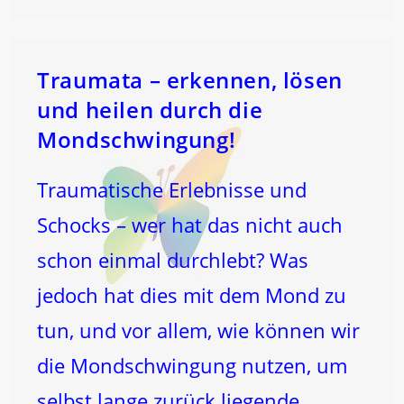
Die
MOND-
Schwingung
Traumata – erkennen, lösen
und heilen durch die
Mondschwingung!
Traumatische Erlebnisse und
Schocks – wer hat das nicht auch
schon einmal durchlebt? Was
jedoch hat dies mit dem Mond zu
tun, und vor allem, wie können wir
die Mondschwingung nutzen, um
selbst lange zurück liegende