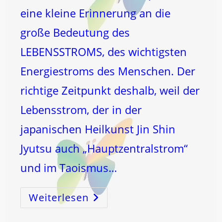
eine kleine Erinnerung an die
große Bedeutung des
LEBENSSTROMS, des wichtigsten
Energiestroms des Menschen. Der
richtige Zeitpunkt deshalb, weil der
Lebensstrom, der in der
japanischen Heilkunst Jin Shin
Jyutsu auch „Hauptzentralstrom“
und im Taoismus…
Weiterlesen
Der
Lebensstrom:
ICH
BIN