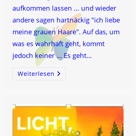
aufkommen lassen ... und wieder
andere sagen hartnäckig "ich liebe
meine grauen Haare". Auf das, um
was es wahrhaft geht, kommt
jedoch keiner ... Es geht…
Weiterlesen
HAARE
–
Es
Geht
Um
Mehr
Als
Das
Äußere!