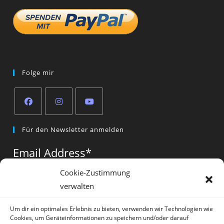
Folge mir
Opens
Opens
Opens
Für den Newsletter anmelden
in
in
in
a
a
a
Email Address
*
new
new
new
tab
tab
tab
Cookie-Zustimmung
verwalten
Vorname
*
Um dir ein optimales Erlebnis zu bieten, verwenden wir Technologien wie
Cookies, um Geräteinformationen zu speichern und/oder darauf