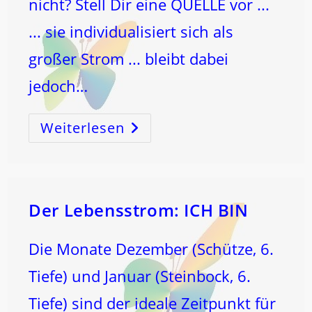
nicht? Stell Dir eine QUELLE vor ...
... sie individualisiert sich als
großer Strom ... bleibt dabei
jedoch…
Weiterlesen
LICHT
–
Und
…
Der
FALL!
Der Lebensstrom: ICH BIN
Die Monate Dezember (Schütze, 6.
Tiefe) und Januar (Steinbock, 6.
Tiefe) sind der ideale Zeitpunkt für