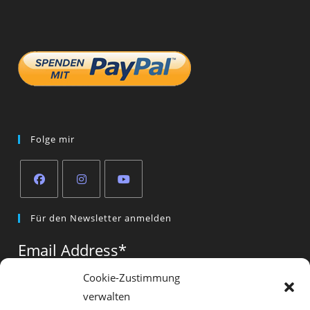
Folge mir
Opens
Opens
Opens
Für den Newsletter anmelden
in
in
in
a
a
a
Email Address
*
new
new
new
tab
tab
tab
Cookie-Zustimmung
verwalten