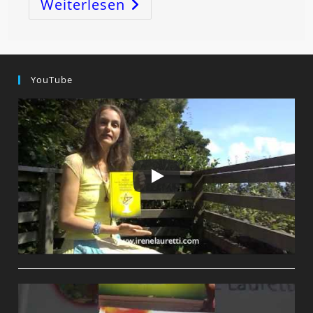
Weiterlesen
KOSMOS
–
DU!!
–
Schwingst
Und
Klingst!
YouTube